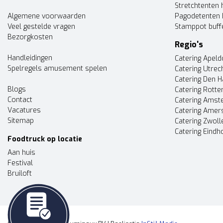
Stretchtenten 
Algemene voorwaarden
Pagodetenten 
Veel gestelde vragen
Stamppot buff
Bezorgkosten
Regio's
Handleidingen
Catering Apel
Spelregels amusement spelen
Catering Utrec
Catering Den 
Blogs
Catering Rott
Contact
Catering Ams
Vacatures
Catering Amer
Sitemap
Catering Zwoll
Catering Eindh
Foodtruck op locatie
Aan huis
Festival
Bruiloft