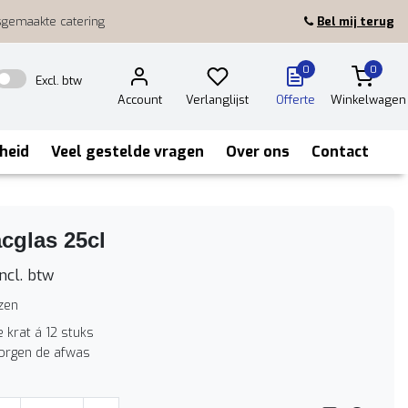
sgemaakte catering
Bel mij terug
0
0
Excl. btw
Account
Verlanglijst
Offerte
Winkelwagen
heid
Veel gestelde vragen
Over ons
Contact
cglas 25cl
ncl. btw
zen
e krat á 12 stuks
zorgen de afwas