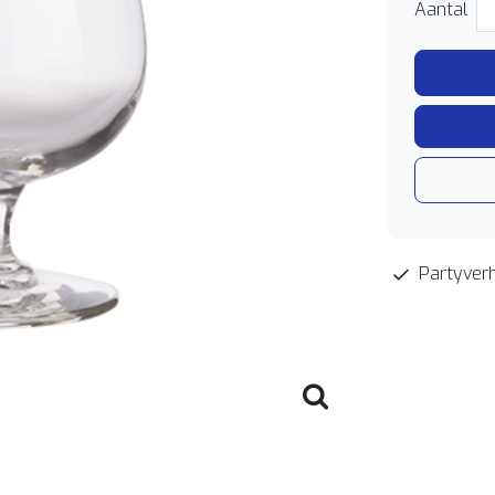
Aantal
Partyverh