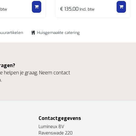
€ 135,00
 btw
Incl. btw
huurartikelen
Huisgemaakte catering
ragen?
 helpen je graag. Neem contact
.
Contactgegevens
Lumineux BV
Ravenswade 220