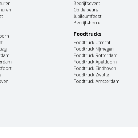
huren
Bedrijfsevent
huren
Op de beurs
et
Jubileumfeest
Bedrijfsborrel
Foodtrucks
doorn
ht
Foodtruck Utrecht
Haag
Foodtruck Nijmegen
erdam
Foodtruck Rotterdam
terdam
Foodtruck Apeldoorn
sfoort
Foodtruck Eindhoven
e
Foodtruck Zwolle
oven
Foodtruck Amsterdam