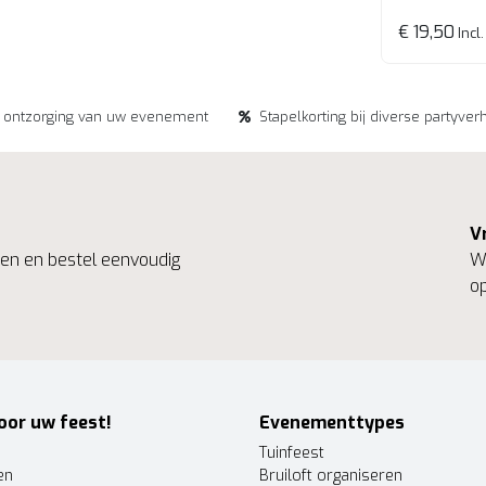
€ 19,50
Incl.
e ontzorging van uw evenement
Stapelkorting bij diverse partyver
V
ngen en bestel eenvoudig
We
op
oor uw feest!
Evenementtypes
Tuinfeest
en
Bruiloft organiseren