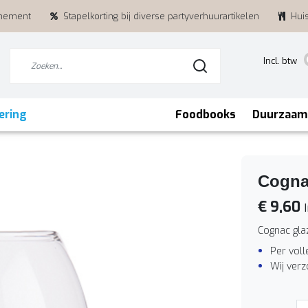
enement
Stapelkorting bij diverse partyverhuurartikelen
Hui
Incl. btw
ering
Foodbooks
Duurzaam
Cogna
€ 9,60
I
Cognac gla
Per voll
Wij ver