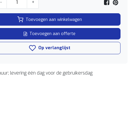
-
+
Toevoegen aan winkelwagen
Toevoegen aan offerte
Op verlanglijst
uur; levering één dag voor de gebruikersdag