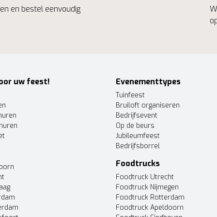
ngen en bestel eenvoudig
We
op
oor uw feest!
Evenementtypes
Tuinfeest
en
Bruiloft organiseren
huren
Bedrijfsevent
huren
Op de beurs
et
Jubileumfeest
Bedrijfsborrel
Foodtrucks
doorn
ht
Foodtruck Utrecht
Haag
Foodtruck Nijmegen
erdam
Foodtruck Rotterdam
terdam
Foodtruck Apeldoorn