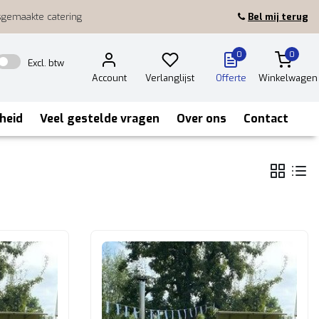
sgemaakte catering
Bel mij terug
0
0
Excl. btw
Account
Verlanglijst
Offerte
Winkelwagen
heid
Veel gestelde vragen
Over ons
Contact