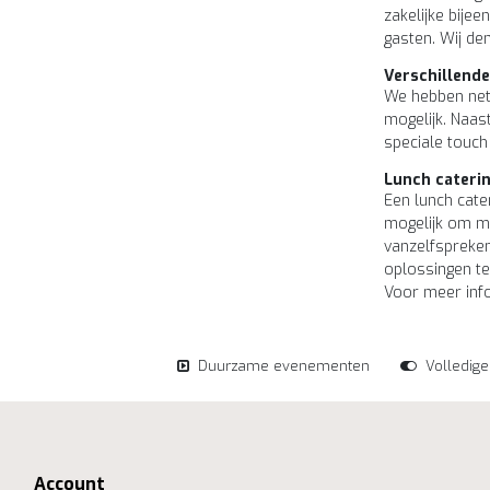
zakelijke bije
gasten. Wij de
Verschillend
We hebben net 
mogelijk. Naas
speciale touch
Lunch cateri
Een lunch cate
mogelijk om me
vanzelfspreken
oplossingen te
Voor meer info
Duurzame evenementen
Volledig
Account