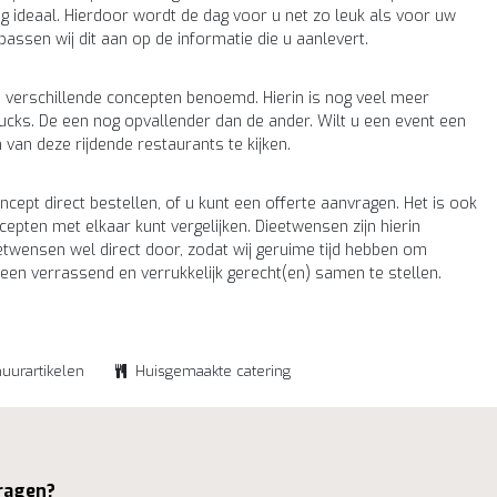
g ideaal. Hierdoor wordt de dag voor u net zo leuk als voor uw
assen wij dit aan op de informatie die u aanlevert.
n verschillende concepten benoemd. Hierin is nog veel meer
rucks. De een nog opvallender dan de ander. Wilt u een event een
an deze rijdende restaurants te kijken.
cept direct bestellen, of u kunt een offerte aanvragen. Het is ook
epten met elkaar kunt vergelijken. Dieetwensen zijn hierin
twensen wel direct door, zodat wij geruime tijd hebben om
 een verrassend en verrukkelijk gerecht(en) samen te stellen.
huurartikelen
Huisgemaakte catering
ragen?