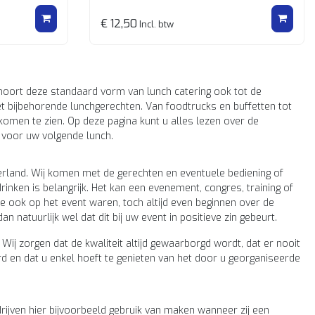
€ 12,50
Incl. btw
ehoort deze standaard vorm van lunch catering ook tot de
et bijbehorende lunchgerechten. Van foodtrucks en buffetten tot
komen te zien. Op deze pagina kunt u alles lezen over de
n voor uw volgende lunch.
derland. Wij komen met de gerechten en eventuele bediening of
drinken is belangrijk. Het kan een evenement, congres, training of
e ook op het event waren, toch altijd even beginnen over de
dan natuurlijk wel dat dit bij uw event in positieve zin gebeurt.
. Wij zorgen dat de kwaliteit altijd gewaarborgd wordt, dat er nooit
erd en dat u enkel hoeft te genieten van het door u georganiseerde
rijven hier bijvoorbeeld gebruik van maken wanneer zij een