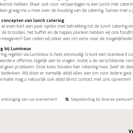
enkomst hebben. Maar ook voor verjaardagen is een lunch met caterin
nken graag me u mee over de invulling van de catering. Samen met u p
e concepten van lunch catering
al even kort een paar opties met betrekking tot de lunch catering e
t de broodjes, het buffet en de hapjes planken hebben wij ook foodt
 meegeven? Dan raden wij zeker aan om eens naar de mogelijkheden v
ng bij Lumineux
ring regelen via Lumineux is heel eenvoudig. U kunt een standaard con
erdere offertes tegelijk aan te vragen, zodat u de verschillende conc
d geen probleem. Onze koks houden hier rekening mee. Geef de diee
 bedenken. Wij doen er namelijk altijd alles aan om voor iedere gast
rmatie mag u natuurlijk ook altijd direct contact met ons opnemen!
e ontzorging van uw evenement
Stapelkorting bij diverse partyver
V