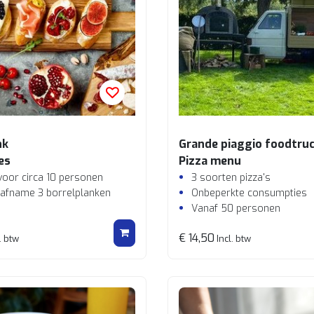
nk
Grande piaggio foodtru
es
Pizza menu
voor circa 10 personen
3 soorten pizza's
 afname 3 borrelplanken
Onbeperkte consumpties
Vanaf 50 personen
€ 14,50
. btw
Incl. btw