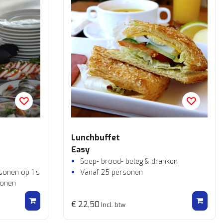
Lunchbuffet
Easy
Soep- brood- beleg & dranken
rsonen op 1 schaal
Vanaf 25 personen
sonen
€ 22,50
Incl. btw