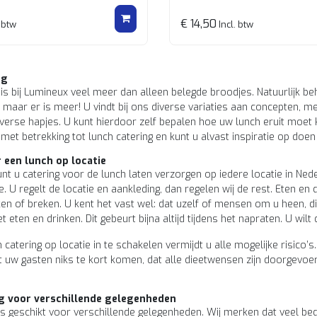
€ 14,50
 btw
Incl. btw
ng
 is bij Lumineux veel meer dan alleen belegde broodjes. Natuurlijk b
 maar er is meer! U vindt bij ons diverse variaties aan concepten, m
verse hapjes. U kunt hierdoor zelf bepalen hoe uw lunch eruit moet 
met betrekking tot lunch catering en kunt u alvast inspiratie op doe
 een lunch op locatie
unt u catering voor de lunch laten verzorgen op iedere locatie in Ne
. U regelt de locatie en aankleding, dan regelen wij de rest. Eten en 
en of breken. U kent het vast wel: dat uzelf of mensen om u heen, di
et eten en drinken. Dit gebeurt bijna altijd tijdens het napraten. U wilt 
catering op locatie in te schakelen vermijdt u alle mogelijke risico’s
dat uw gasten niks te kort komen, dat alle dieetwensen zijn doorgevo
g voor verschillende gelegenheden
is geschikt voor verschillende gelegenheden. Wij merken dat veel bed