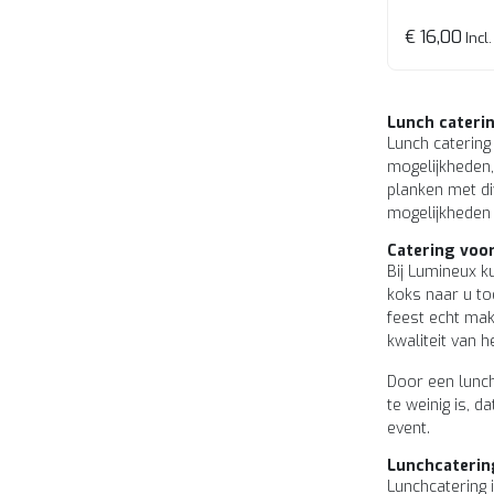
€ 16,00
Incl.
Lunch cateri
Lunch catering
mogelijkheden,
planken met di
mogelijkheden 
Catering voor
Bij Lumineux k
koks naar u toe
feest echt mak
kwaliteit van h
Door een lunch 
te weinig is, 
event.
Lunchcaterin
Lunchcatering 