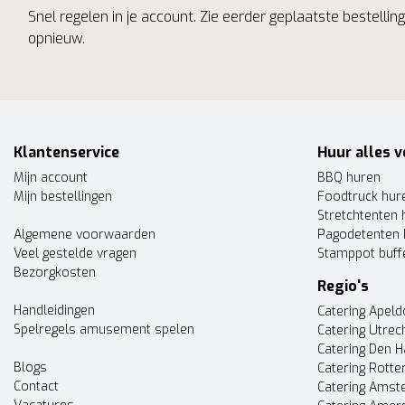
Snel regelen in je account. Zie eerder geplaatste bestelli
opnieuw.
Klantenservice
Huur alles v
Mijn account
BBQ huren
Mijn bestellingen
Foodtruck hur
Stretchtenten 
Algemene voorwaarden
Pagodetenten 
Veel gestelde vragen
Stamppot buff
Bezorgkosten
Regio's
Handleidingen
Catering Apel
Spelregels amusement spelen
Catering Utrec
Catering Den 
Blogs
Catering Rott
Contact
Catering Ams