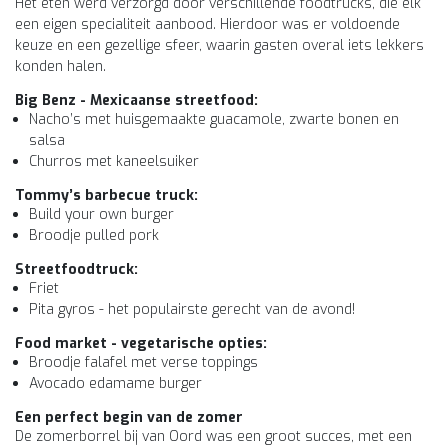
Het eten werd verzorgd door verschillende foodtrucks, die elk
een eigen specialiteit aanbood. Hierdoor was er voldoende
keuze en een gezellige sfeer, waarin gasten overal iets lekkers
konden halen.
Big Benz - Mexicaanse streetfood:
Nacho’s met huisgemaakte guacamole, zwarte bonen en
salsa
Churros met kaneelsuiker
Tommy’s barbecue truck:
Build your own burger
Broodje pulled pork
Streetfoodtruck:
Friet
Pita gyros - het populairste gerecht van de avond!
Food market - vegetarische opties:
Broodje falafel met verse toppings
Avocado edamame burger
Een perfect begin van de zomer
De zomerborrel bij van Oord was een groot succes, met een