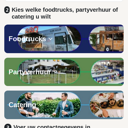
Kies welke foodtrucks, partyverhuur of
2
catering u wilt
Foodtrucks
Partyverhuur
Catering
Voer uw contactgegevens in
3