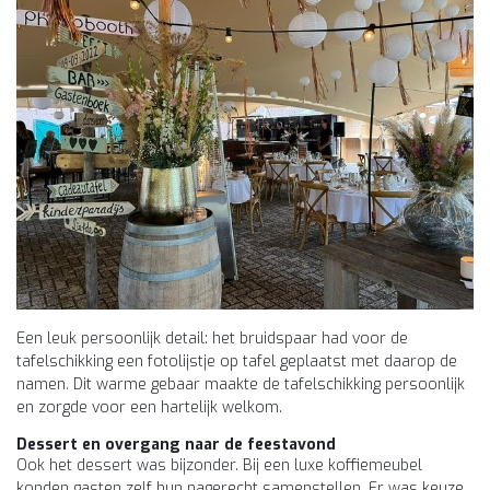
Een leuk persoonlijk detail: het bruidspaar had voor de
tafelschikking een fotolijstje op tafel geplaatst met daarop de
namen. Dit warme gebaar maakte de tafelschikking persoonlijk
en zorgde voor een hartelijk welkom.
Dessert en overgang naar de feestavond
Ook het dessert was bijzonder. Bij een luxe koffiemeubel
konden gasten zelf hun nagerecht samenstellen. Er was keuze