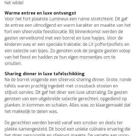
het wilde!
Warme entree en luxe ontvangst
Voor het fort plaatste Lumineux een ruime stretchtent. Dit gaf
de entree een uitnodigend en warm karakter en maakte van het
fort een sfeervolle feestlocatie. Bij binnenkomst werden de
gasten verwelkomd met een borrel en luxe hapjes. Voor de
kinderen was er een speciale traktatie: de
LX poffertjesfiets
en
een selectie van ijsjes. Zo genoten ook de jongste gasten volop
van het feest en hadden ze hun eigen momentjes om te
smullen.
Sharing dinner in luxe tafelschikking
Na de borrel volgende een sfeervol sharing dinner. Grote, ronde
tafels waren prachtig ingedekt met crossback stoelen en
stijlvol servies. Dit gaf het diner een luxe uitstraling. De gasten
genoten van een uitgebreide selectie gerechten, opgediend op
planken, in kommen en schalen. Alles was zo klaargemaakt dat
het makkelijk te delen was.
De gerechten werden bereid vanaf een
smoker
en deels ter
plekke samengesteld. Dit bood een unieke culinaire ervaring die
het diner persoonlijk en sfeervol maakte. De variatie aan voor-