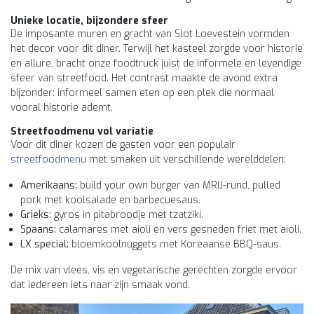
Unieke locatie, bijzondere sfeer
De imposante muren en gracht van Slot Loevestein vormden
het decor voor dit diner. Terwijl het kasteel zorgde voor historie
en allure, bracht onze foodtruck juist de informele en levendige
sfeer van streetfood. Het contrast maakte de avond extra
bijzonder: informeel samen eten op een plek die normaal
vooral historie ademt.
Streetfoodmenu vol variatie
Voor dit diner kozen de gasten voor een populair
streetfoodmenu
met smaken uit verschillende werelddelen:
Amerikaans:
build your own burger van MRIJ-rund, pulled
pork met koolsalade en barbecuesaus.
Grieks:
gyros in pitabroodje met tzatziki.
Spaans:
calamares met aioli en vers gesneden friet met aioli.
LX special:
bloemkoolnuggets met Koreaanse BBQ-saus.
De mix van vlees, vis en vegetarische gerechten zorgde ervoor
dat iedereen iets naar zijn smaak vond.