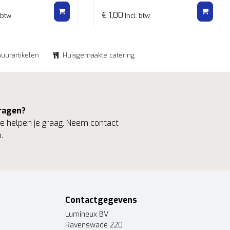
€ 1,00
 btw
Incl. btw
huurartikelen
Huisgemaakte catering
ragen?
 helpen je graag. Neem contact
.
Contactgegevens
Lumineux BV
Ravenswade 220