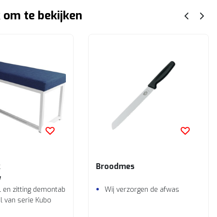
 om te bekijken
k
Broodmes
w
 en zitting demontabel
Wij verzorgen de afwas
l van serie Kubo