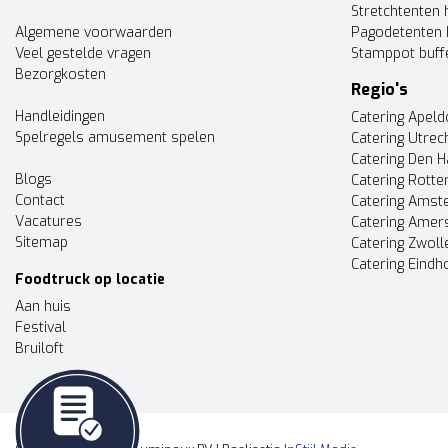
Stretchtenten 
Algemene voorwaarden
Pagodetenten 
Veel gestelde vragen
Stamppot buff
Bezorgkosten
Regio's
Handleidingen
Catering Apel
Spelregels amusement spelen
Catering Utrec
Catering Den 
Blogs
Catering Rott
Contact
Catering Ams
Vacatures
Catering Amer
Sitemap
Catering Zwoll
Catering Eindh
Foodtruck op locatie
Aan huis
Festival
Bruiloft