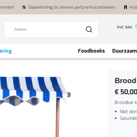
enement
Stapelkorting bij diverse partyverhuurartikelen
Hui
Incl. btw
ering
Foodbooks
Duurzaam
Brood
€ 50,0
Broodkar 
Niet de
Geschikt