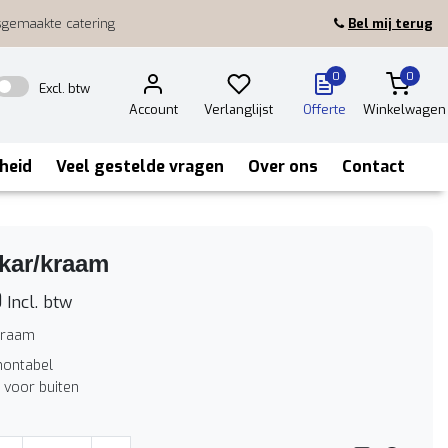
sgemaakte catering
Bel mij terug
0
0
Excl. btw
Account
Verlanglijst
Offerte
Winkelwagen
heid
Veel gestelde vragen
Over ons
Contact
kar/kraam
0
Incl. btw
kraam
montabel
 voor buiten