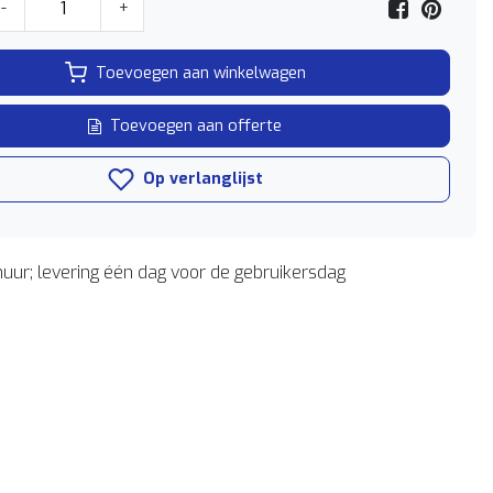
-
+
Toevoegen aan winkelwagen
Toevoegen aan offerte
Op verlanglijst
uur; levering één dag voor de gebruikersdag