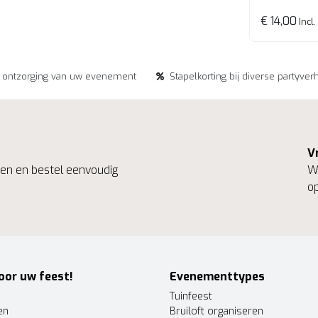
€ 14,00
Incl.
e ontzorging van uw evenement
Stapelkorting bij diverse partyver
V
ngen en bestel eenvoudig
We
op
oor uw feest!
Evenementtypes
Tuinfeest
en
Bruiloft organiseren