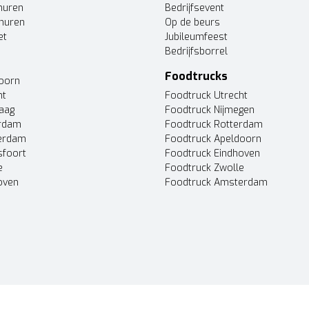
huren
Bedrijfsevent
huren
Op de beurs
et
Jubileumfeest
Bedrijfsborrel
Foodtrucks
doorn
ht
Foodtruck Utrecht
Haag
Foodtruck Nijmegen
erdam
Foodtruck Rotterdam
terdam
Foodtruck Apeldoorn
sfoort
Foodtruck Eindhoven
e
Foodtruck Zwolle
oven
Foodtruck Amsterdam