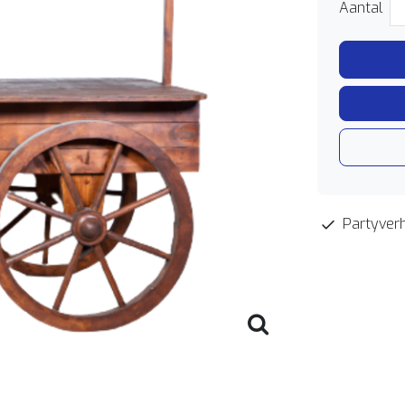
Aantal
Partyverh