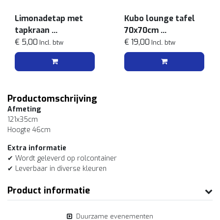
Limonadetap met
Kubo lounge tafel
tapkraan
70x70cm
3l
€ 5,00
Wit
€ 19,00
Incl. btw
Incl. btw
Productomschrijving
Afmeting
121x35cm
Hoogte 46cm
Extra informatie
✔ Wordt geleverd op rolcontainer
✔ Leverbaar in diverse kleuren
Product informatie
Duurzame evenementen