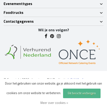
Evenementtypes
Foodtrucks
Contactgegevens
Wil je ons volgen?
© Copyright 2026 - Lumineux BV | Realisatie
InStijl Media
Door het gebruiken van onze website, ga je akkoord met het gebruik van
Algemene voorwaarden
|
Disclaimer
|
Privacy Policy
|
Sitemap
|
cookies om onze website te verbeteren.
Dit bericht verbergen
Offerte aanvragen
evenement
Meer over cookies »