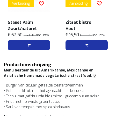
Aanbieding
Aanbieding
Staset Palm
Zitset bistro
Zwart/naturel
Hout
€ 62,50
€ 16,50
€ 71,00
Incl. btw
€ 19,25
Incl. btw
Productomschrijving
Menu bestaande uit Amerikaanse, Mexicaanse en
Aziatische homemade vegetarische streetfood.
• Burger van ciculair geteelde oesterzwammen
• Pulled jackfruit met huisgemaakte barbecuesaus
• Taco’s met gefrituurde bloemkool, guacamole en salsa
• Friet met no waste groentestoof
• Saté van tempeh met spicy pindasaus