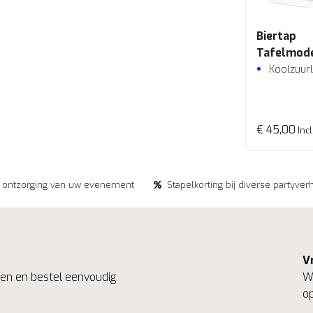
Biertap
Tafelmod
Koolzuur
€ 45,00
Incl
e ontzorging van uw evenement
Stapelkorting bij diverse partyver
V
ngen en bestel eenvoudig
We
op