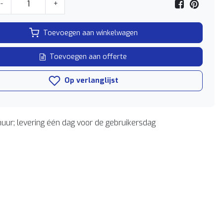
-
+
Toevoegen aan winkelwagen
Toevoegen aan offerte
Op verlanglijst
uur; levering één dag voor de gebruikersdag