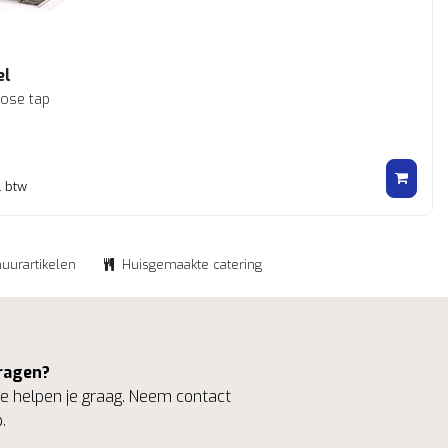
el
lose tap
. btw
huurartikelen
Huisgemaakte catering
ragen?
 helpen je graag. Neem contact
.