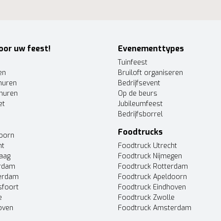
oor uw feest!
Evenementtypes
Tuinfeest
en
Bruiloft organiseren
huren
Bedrijfsevent
huren
Op de beurs
et
Jubileumfeest
Bedrijfsborrel
Foodtrucks
doorn
ht
Foodtruck Utrecht
Haag
Foodtruck Nijmegen
erdam
Foodtruck Rotterdam
terdam
Foodtruck Apeldoorn
sfoort
Foodtruck Eindhoven
e
Foodtruck Zwolle
oven
Foodtruck Amsterdam