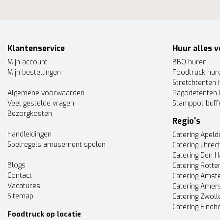
Klantenservice
Huur alles v
Mijn account
BBQ huren
Mijn bestellingen
Foodtruck hur
Stretchtenten 
Algemene voorwaarden
Pagodetenten 
Veel gestelde vragen
Stamppot buff
Bezorgkosten
Regio's
Handleidingen
Catering Apel
Spelregels amusement spelen
Catering Utrec
Catering Den 
Blogs
Catering Rott
Contact
Catering Ams
Vacatures
Catering Amer
Sitemap
Catering Zwoll
Catering Eindh
Foodtruck op locatie