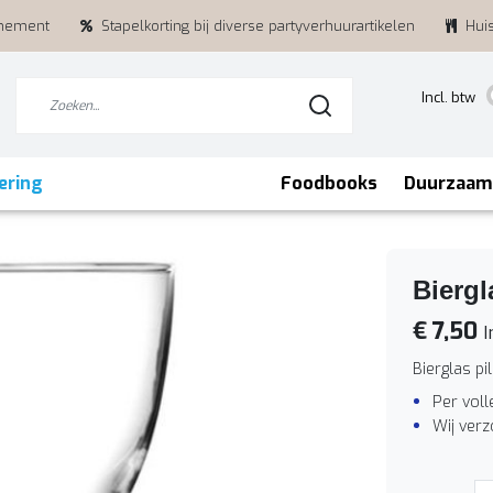
enement
Stapelkorting bij diverse partyverhuurartikelen
Hui
Incl. btw
ering
Foodbooks
Duurzaam
Biergl
€ 7,50
I
Bierglas pi
Per voll
Wij ver