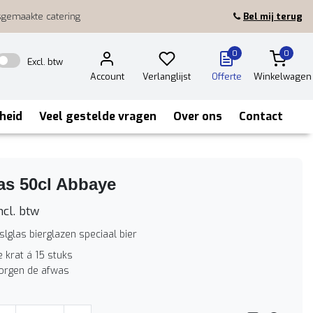
sgemaakte catering
Bel mij terug
0
0
Excl. btw
Account
Verlanglijst
Offerte
Winkelwagen
heid
Veel gestelde vragen
Over ons
Contact
as 50cl Abbaye
ncl. btw
lslglas bierglazen speciaal bier
e krat á 15 stuks
zorgen de afwas