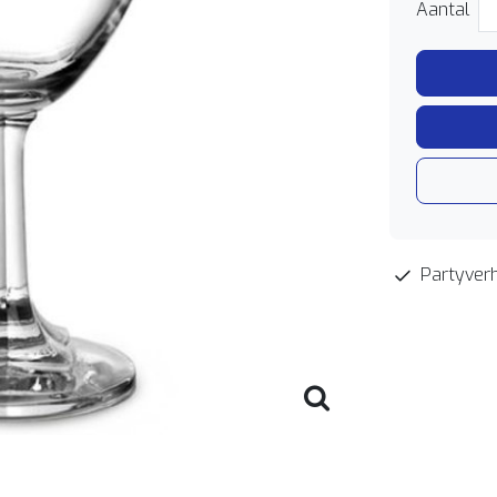
Aantal
Partyverh