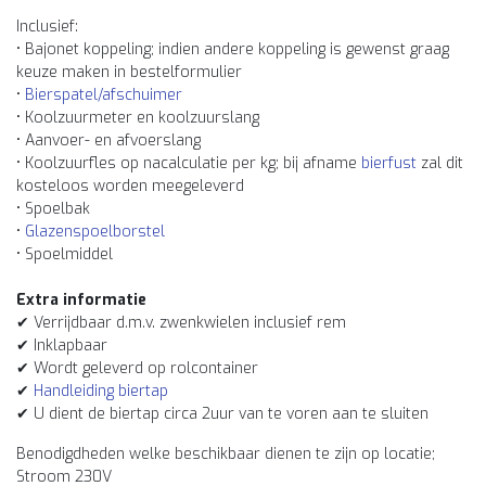
Inclusief:
• Bajonet koppeling; indien andere koppeling is gewenst graag
keuze maken in bestelformulier
•
Bierspatel/afschuimer
• Koolzuurmeter en koolzuurslang
• Aanvoer- en afvoerslang
• Koolzuurfles op nacalculatie per kg; bij afname
bierfust
zal dit
kosteloos worden meegeleverd
• Spoelbak
•
Glazenspoelborstel
• Spoelmiddel
Extra informatie
✔ Verrijdbaar d.m.v. zwenkwielen inclusief rem
✔ Inklapbaar
✔ Wordt geleverd op rolcontainer
✔
Handleiding biertap
✔ U dient de biertap circa 2uur van te voren aan te sluiten
Benodigdheden welke beschikbaar dienen te zijn op locatie;
Stroom 230V