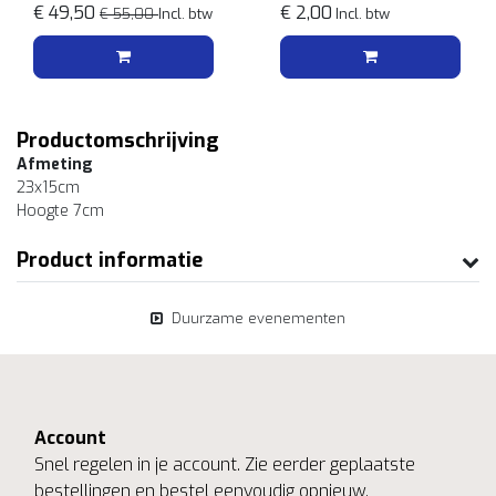
Wit/bamboe
€ 49,50
1l
€ 2,00
€ 55,00
Incl. btw
Incl. btw
Productomschrijving
Afmeting
23x15cm
Hoogte 7cm
Product informatie
Duurzame evenementen
Account
Snel regelen in je account. Zie eerder geplaatste
bestellingen en bestel eenvoudig opnieuw.