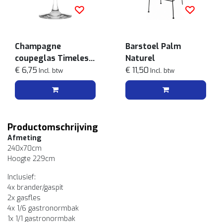
Champagne
Barstoel Palm
coupeglas Timeless
Naturel
25.5cl
€ 6,75
€ 11,50
Incl. btw
Incl. btw
Productomschrijving
Afmeting
240x70cm
Hoogte 229cm
Inclusief:
4x brander/gaspit
2x gasfles
4x 1/6 gastronormbak
1x 1/1 gastronormbak