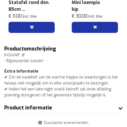
Statafel rond dsn.
Mini loempia
85cm
kip
Zwart/grijs
€ 11,00
€ 30,00
Incl. btw
Incl. btw
Productomschrijving
Inclusief:
• Bijpassende sauzen
Extra informatie
✔ Om de kwaliteit van de warme hapjes te waarborgen is het
helaas niet mogelijk om in elke woonplaats te bezorgen
✔ Indien het een late-night snack betreft zal onze afdeling
planning doorgeven of het gewenste tijdstip mogelijk is
Product informatie
Duurzame evenementen