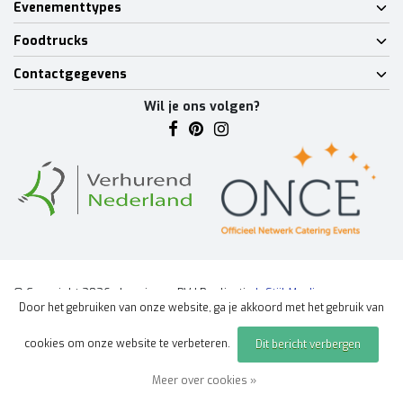
Evenementtypes
Foodtrucks
Contactgegevens
Wil je ons volgen?
© Copyright 2026 - Lumineux BV | Realisatie
InStijl Media
Door het gebruiken van onze website, ga je akkoord met het gebruik van
Algemene voorwaarden
|
Disclaimer
|
Privacy Policy
|
Sitemap
|
cookies om onze website te verbeteren.
Dit bericht verbergen
Offerte aanvragen
evenement
Meer over cookies »