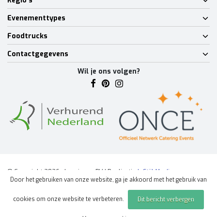
Regio's
Evenementtypes
Foodtrucks
Contactgegevens
Wil je ons volgen?
© Copyright 2026 - Lumineux BV | Realisatie
InStijl Media
Door het gebruiken van onze website, ga je akkoord met het gebruik van
Algemene voorwaarden
|
Disclaimer
|
Privacy Policy
|
Sitemap
|
cookies om onze website te verbeteren.
Dit bericht verbergen
Offerte aanvragen