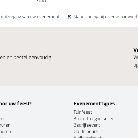
506
e ontzorging van uw evenement
Stapelkorting bij diverse partyver
V
ngen en bestel eenvoudig
We
op
oor uw feest!
Evenementtypes
Tuinfeest
en
Bruiloft organiseren
huren
Bedrijfsevent
huren
Op de beurs