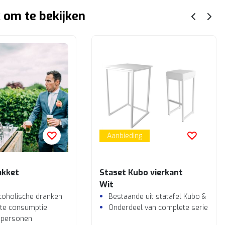
 om te bekijken
Aanbieding
akket
Staset Kubo vierkant
Wit
lcoholische dranken
Bestaande uit statafel Kubo & 4 b
te consumptie
Onderdeel van complete serie Kub
 personen