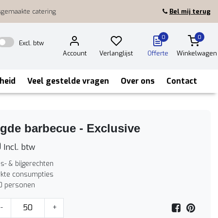
sgemaakte catering
Bel mij terug
0
0
Excl. btw
Account
Verlanglijst
Offerte
Winkelwagen
heid
Veel gestelde vragen
Over ons
Contact
gde barbecue - Exclusive
0
Incl. btw
is- & bijgerechten
kte consumpties
0 personen
-
+