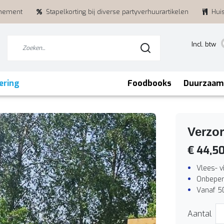
enement
Stapelkorting bij diverse partyverhuurartikelen
Hui
Incl. btw
ering
Foodbooks
Duurzaam
Verzor
€ 44,5
Vlees- v
Onbeper
Vanaf 5
Aantal