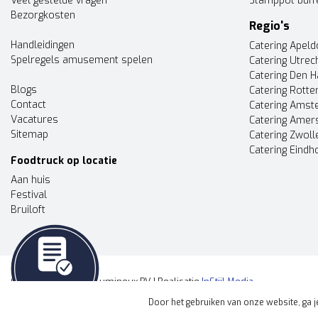
Veel gestelde vragen
Stamppot buff
Bezorgkosten
Regio's
Handleidingen
Catering Apel
Spelregels amusement spelen
Catering Utrec
Catering Den 
Blogs
Catering Rott
Contact
Catering Ams
Vacatures
Catering Amer
Sitemap
Catering Zwoll
Catering Eindh
Foodtruck op locatie
Aan huis
Festival
Bruiloft
© Copyright 2026 - Lumineux BV | Realisatie
InStijl Media
Offerte aanvragen
evenement
Algemene voorwaarden
|
Disclaimer
|
Privacy Policy
|
Sitemap
|
Door het gebruiken van onze website, ga 