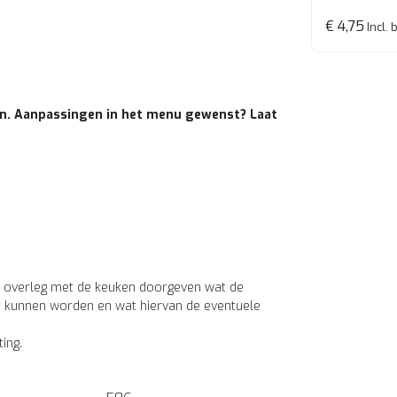
€ 4,75
Incl. 
en. Aanpassingen in het menu gewenst? Laat
n in overleg met de keuken doorgeven wat de
t kunnen worden en wat hiervan de eventuele
ting.