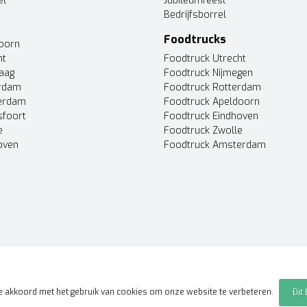
et
Jubileumfeest
Bedrijfsborrel
Foodtrucks
doorn
ht
Foodtruck Utrecht
Haag
Foodtruck Nijmegen
erdam
Foodtruck Rotterdam
terdam
Foodtruck Apeldoorn
sfoort
Foodtruck Eindhoven
e
Foodtruck Zwolle
oven
Foodtruck Amsterdam
je akkoord met het gebruik van cookies om onze website te verbeteren.
Dit