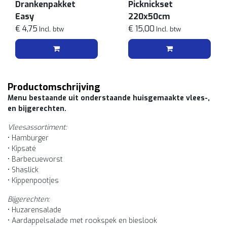
Drankenpakket
Picknickset
Easy
220x50cm
€ 4,75
€ 15,00
Incl. btw
Incl. btw
Productomschrijving
Menu bestaande uit onderstaande huisgemaakte vlees-,
en bijgerechten.
Vleesassortiment:
• Hamburger
• Kipsaté
• Barbecueworst
• Shaslick
• Kippenpootjes
Bijgerechten:
• Huzarensalade
• Aardappelsalade met rookspek en bieslook