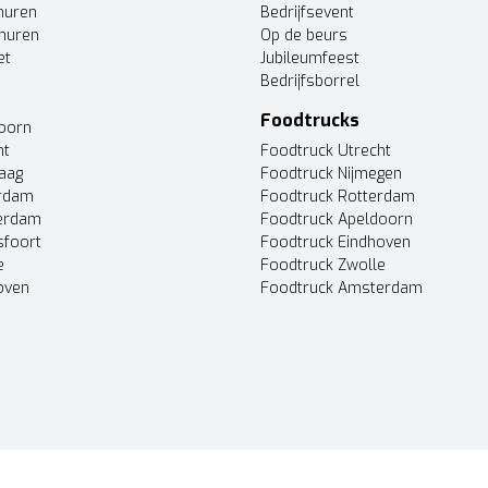
huren
Bedrijfsevent
huren
Op de beurs
et
Jubileumfeest
Bedrijfsborrel
Foodtrucks
doorn
ht
Foodtruck Utrecht
Haag
Foodtruck Nijmegen
erdam
Foodtruck Rotterdam
terdam
Foodtruck Apeldoorn
sfoort
Foodtruck Eindhoven
e
Foodtruck Zwolle
oven
Foodtruck Amsterdam