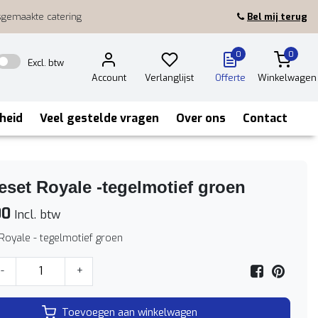
sgemaakte catering
Bel mij terug
0
0
Excl. btw
Account
Verlanglijst
Offerte
Winkelwagen
heid
Veel gestelde vragen
Over ons
Contact
teset Royale -tegelmotief groen
00
Incl. btw
 Royale - tegelmotief groen
-
+
Toevoegen aan winkelwagen