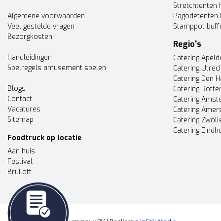
Stretchtenten 
Algemene voorwaarden
Pagodetenten 
Veel gestelde vragen
Stamppot buff
Bezorgkosten
Regio's
Handleidingen
Catering Apel
Spelregels amusement spelen
Catering Utrec
Catering Den 
Blogs
Catering Rott
Contact
Catering Ams
Vacatures
Catering Amer
Sitemap
Catering Zwoll
Catering Eindh
Foodtruck op locatie
Aan huis
Festival
Bruiloft