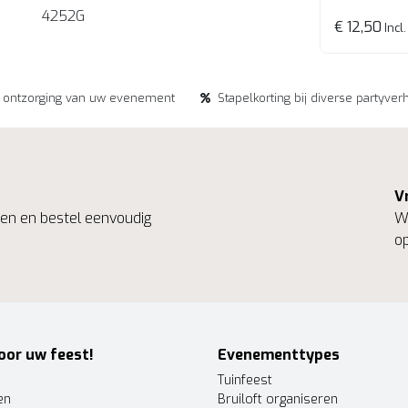
4252G
€ 12,50
Incl.
e ontzorging van uw evenement
Stapelkorting bij diverse partyver
V
ngen en bestel eenvoudig
We
op
oor uw feest!
Evenementtypes
Tuinfeest
en
Bruiloft organiseren