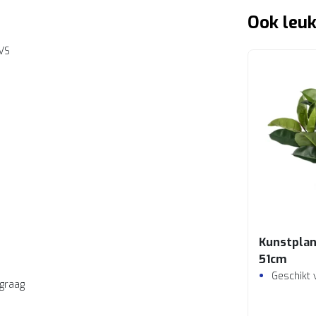
Ook leuk
RVS
Kunstplan
51cm
Geschikt 
 graag