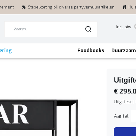
enement
Stapelkorting bij diverse partyverhuurartikelen
Hui
Incl. btw
ering
Foodbooks
Duurzaam
Uitgif
€ 295,
Uitgifteset
Aantal