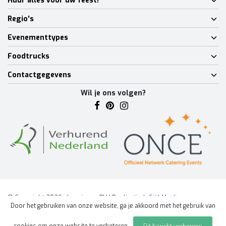
Huur alles voor uw feest!
Regio's
Evenementtypes
Foodtrucks
Contactgegevens
Wil je ons volgen?
© Copyright 2026 - Lumineux BV | Realisatie
InStijl Media
Door het gebruiken van onze website, ga je akkoord met het gebruik van
Algemene voorwaarden
|
Disclaimer
|
Privacy Policy
|
Sitemap
|