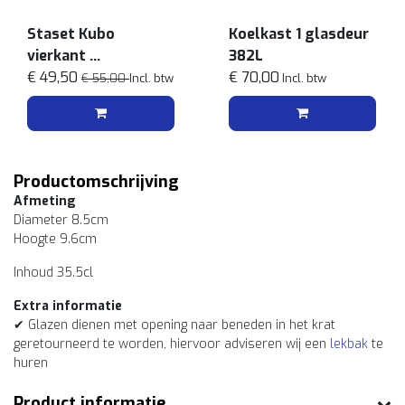
Staset Kubo
Koelkast 1 glasdeur
vierkant
382L
Wit
€ 49,50
€ 70,00
€ 55,00
Incl. btw
Incl. btw
Productomschrijving
Afmeting
Diameter 8.5cm
Hoogte 9.6cm
Inhoud 35.5cl
Extra informatie
✔ Glazen dienen met opening naar beneden in het krat
geretourneerd te worden, hiervoor adviseren wij een
lekbak
te
huren
Product informatie