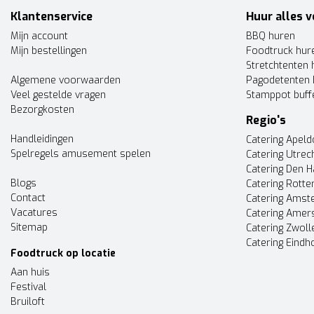
Klantenservice
Huur alles v
Mijn account
BBQ huren
Mijn bestellingen
Foodtruck hur
Stretchtenten 
Algemene voorwaarden
Pagodetenten 
Veel gestelde vragen
Stamppot buff
Bezorgkosten
Regio's
Handleidingen
Catering Apel
Spelregels amusement spelen
Catering Utrec
Catering Den 
Blogs
Catering Rott
Contact
Catering Ams
Vacatures
Catering Amer
Sitemap
Catering Zwoll
Catering Eindh
Foodtruck op locatie
Aan huis
Festival
Bruiloft