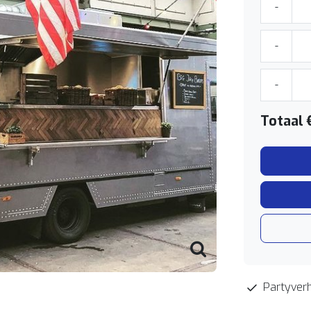
-
-
-
Totaal
Partyverh