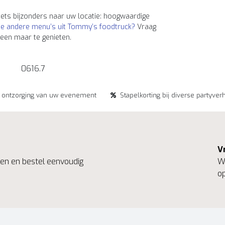
ets bijzonders naar uw locatie: hoogwaardige
e andere menu’s uit Tommy’s foodtruck?
Vraag
lleen maar te genieten.
0616.7
e ontzorging van uw evenement
Stapelkorting bij diverse partyver
V
ngen en bestel eenvoudig
We
op