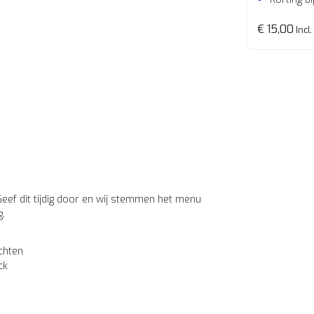
€ 15,00
Incl.
Geef dit tijdig door en wij stemmen het menu
g.
chten
ck