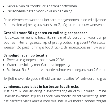
Gebruik van de foodtruck en transportkosten
Personeelskosten voor koks en bediening
Deze elementen worden uiteraard meegenomen in de vrijblijvende 
Dan regelen wij het graag van A tot Z, afgestemd op uw wensen en 
Geschikt voor 50+ gasten en volledig aanpasbaar
Het Exclusive menu is beschikbaar vanaf 50 personen voor een peri
voor een kleiner gezelschap of juist grootschalig event? We stel
wensen. Zo past Tommy’s foodtruck zich moeiteloos aan uw eve
Benodigdheden op locatie
Twee vrije groepen stroom van 230V
Wateraansluiting met Gardena-koppeling
Minimaal 8 x 5 meter verharde ruimte en doorgang van 2,6 met
Twijfelt u over de geschiktheid van uw locatie? Wij adviseren u gra
Lumineux: specialist in barbecue foodtrucks
Met ruim 17 jaar ervaring in eventcatering en verhuur, weet Lumine
leveren kwaliteit, stijl en service, van foodtruck tot verlichting.
het perfecte visitekaartje voor wie indruk wil maken zonder zorge