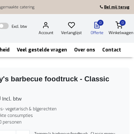
sgemaakte catering
Bel mij terug
0
0
Excl. btw
Account
Verlanglijst
Offerte
Winkelwagen
heid
Veel gestelde vragen
Over ons
Contact
s barbecue foodtruck - Classic
0
Incl. btw
is- vegetarisch & bijgerechten
kte consumpties
0 personen
Tommy's barbecue foodtruck - Classic menu