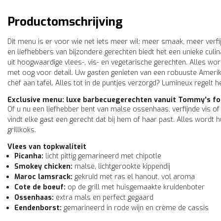
Productomschrijving
Dit menu is er voor wie net iets meer wil: meer smaak, meer verfij
en liefhebbers van bijzondere gerechten biedt het een unieke culin
uit hoogwaardige vlees-, vis- en vegetarische gerechten. Alles wor
met oog voor detail. Uw gasten genieten van een robuuste Ameri
chef aan tafel. Alles tot in de puntjes verzorgd? Lumineux regelt he
Exclusive menu: luxe barbecuegerechten vanuit Tommy’s f
Of u nu een liefhebber bent van malse ossenhaas, verfijnde vis 
vindt elke gast een gerecht dat bij hem of haar past. Alles wordt
grillkoks.
Vlees van topkwaliteit
Picanha:
licht pittig gemarineerd met chipotle
Smokey chicken:
malse, lichtgerookte kippendij
Maroc lamsrack:
gekruid met ras el hanout, vol aroma
Cote de boeuf:
op de grill met huisgemaakte kruidenboter
Ossenhaas:
extra mals en perfect gegaard
Eendenborst:
gemarineerd in rode wijn en crème de cassis