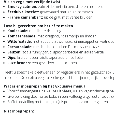
Vis en vega met verfijnde twist
Smokey salmon:
zalmzijde met citroen, dille en mosterd
Zeeduivelkotelet:
geserveerd met salsa romesco
Franse camembert:
uit de grill, met verse kruiden
Luxe bijgerechten om het af te maken
Koolsalade:
met lichte dressing
Tomatensalade:
met oregano, rozemarijn en limoen
Witlofsalade:
met appel, blauwe kaas, sinaasappel en walnoot
Caesarsalade:
met kip, bacon, ei en Parmezaanse kaas
Sauzen:
zoals funky garlic, spicy barbecue en salsa verde
Dips:
kruidenboter, aioli, tapenade en olijfolie
Luxe broden:
een gevarieerd assortiment
Heeft u specifieke dieetwensen of vegetariërs in het gezelschap? 
hierop af. Ook extra vegetarische gerechten zijn mogelijk in overle
Wat is er inbegrepen bij het Exclusive menu?
Vooraf samengestelde keuze uit vlees, vis en vegetarische gere
Live bereiding door onze koks in een volledig uitgeruste foodtru
Buffetopstelling met luxe (bio-)disposables voor alle gasten
Niet inbegrepen: