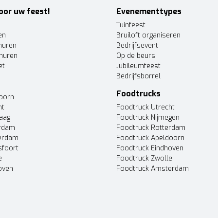
oor uw feest!
Evenementtypes
Tuinfeest
en
Bruiloft organiseren
huren
Bedrijfsevent
huren
Op de beurs
et
Jubileumfeest
Bedrijfsborrel
Foodtrucks
doorn
ht
Foodtruck Utrecht
Haag
Foodtruck Nijmegen
erdam
Foodtruck Rotterdam
terdam
Foodtruck Apeldoorn
sfoort
Foodtruck Eindhoven
e
Foodtruck Zwolle
oven
Foodtruck Amsterdam