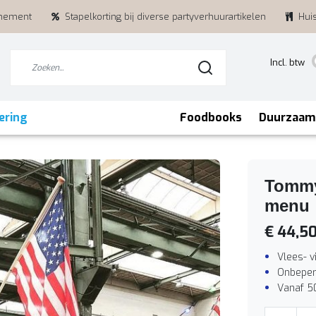
enement
Stapelkorting bij diverse partyverhuurartikelen
Hui
Incl. btw
ering
Foodbooks
Duurzaam
Tommy'
menu
€ 44,5
Vlees- v
Onbeper
Vanaf 5