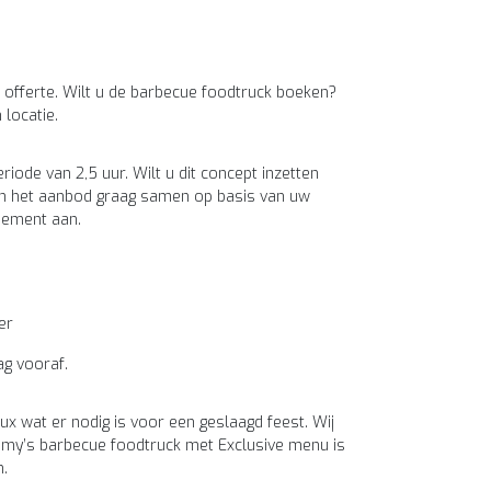
offerte. Wilt u de barbecue foodtruck boeken?
locatie.
ode van 2,5 uur. Wilt u dit concept inzetten
len het aanbod graag samen op basis van uw
nement aan.
er
ag vooraf.
ux wat er nodig is voor een geslaagd feest. Wij
 Tommy’s barbecue foodtruck met Exclusive menu is
n.