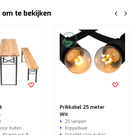
 om te bekijken
t
Prikkabel 25 meter
m
Wit
r
25 lampen
voor buiten
Koppelbaar
ij afname per 8
Geschikt voor buiten