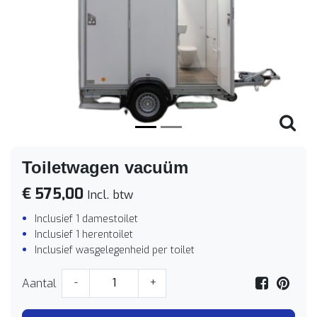
Vorige
Volge
Toiletwagen vacuüm
€ 575,00
Incl. btw
Inclusief 1 damestoilet
Inclusief 1 herentoilet
Inclusief wasgelegenheid per toilet
Aantal
-
+