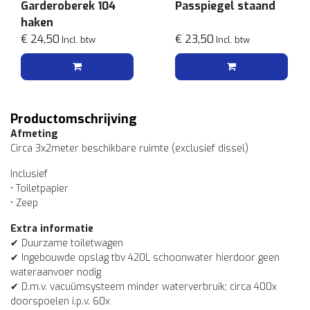
Garderoberek 104
Passpiegel staand
haken
€ 24,50
€ 23,50
Incl. btw
Incl. btw
Productomschrijving
Afmeting
Circa 3x2meter beschikbare ruimte (exclusief dissel)
Inclusief
• Toiletpapier
• Zeep
Extra informatie
✔ Duurzame toiletwagen
✔ Ingebouwde opslag tbv 420L schoonwater hierdoor geen
wateraanvoer nodig
✔ D.m.v. vacuümsysteem minder waterverbruik; circa 400x
doorspoelen i.p.v. 60x