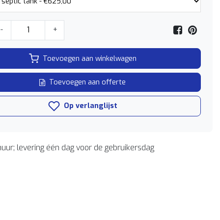
-
+
Toevoegen aan winkelwagen
Toevoegen aan offerte
Op verlanglijst
uur; levering één dag voor de gebruikersdag