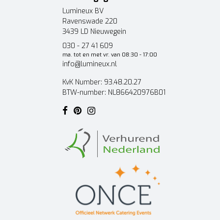
Lumineux BV
Ravenswade 220
3439 LD Nieuwegein
030 - 27 41 609
ma. tot en met vr. van 08:30 - 17:00
info@lumineux.nl
KvK Number: 93.48.20.27
BTW-number: NL866420976B01