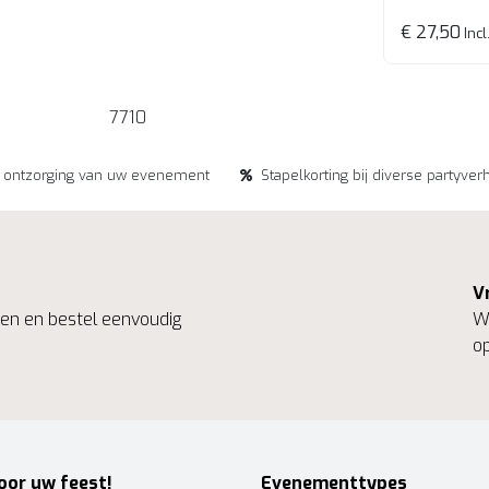
€ 27,50
Incl
7710
e ontzorging van uw evenement
Stapelkorting bij diverse partyver
V
ngen en bestel eenvoudig
We
op
oor uw feest!
Evenementtypes