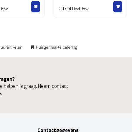
€ 17,50
. btw
Incl. btw
huurartikelen
Huisgemaakte catering
ragen?
 helpen je graag. Neem contact
.
Contactgegevens