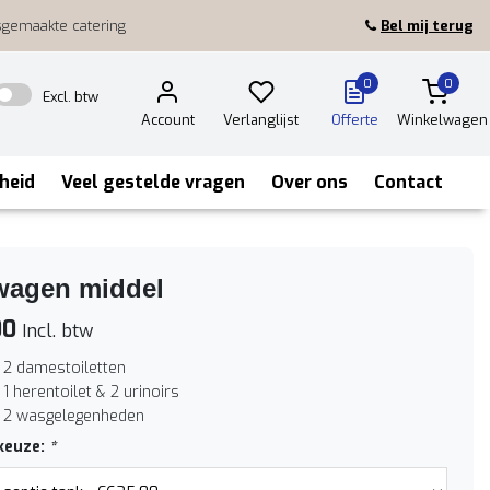
sgemaakte catering
Bel mij terug
0
0
Excl. btw
Account
Verlanglijst
Offerte
Winkelwagen
heid
Veel gestelde vragen
Over ons
Contact
twagen middel
00
Incl. btw
f 2 damestoiletten
 1 herentoilet & 2 urinoirs
ef 2 wasgelegenheden
keuze:
*