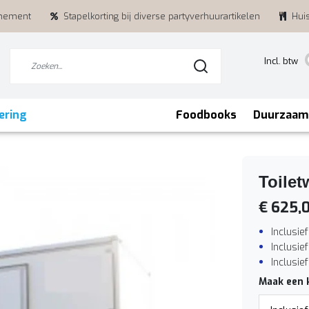
enement
Stapelkorting bij diverse partyverhuurartikelen
Hui
Incl. btw
ering
Foodbooks
Duurzaam
Toile
€ 625,
Inclusie
Inclusief
Inclusi
Maak een 