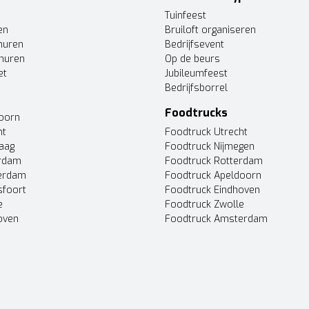
Tuinfeest
en
Bruiloft organiseren
huren
Bedrijfsevent
huren
Op de beurs
et
Jubileumfeest
Bedrijfsborrel
Foodtrucks
doorn
ht
Foodtruck Utrecht
Haag
Foodtruck Nijmegen
erdam
Foodtruck Rotterdam
terdam
Foodtruck Apeldoorn
sfoort
Foodtruck Eindhoven
e
Foodtruck Zwolle
oven
Foodtruck Amsterdam