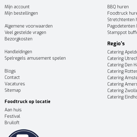
Mijn account
BBQ huren
Mijn bestellingen
Foodtruck hur
Stretchtenten 
Algemene voorwaarden
Pagodetenten 
Veel gestelde vragen
Stamppot buff
Bezorgkosten
Regio's
Handleidingen
Catering Apel
Spelregels amusement spelen
Catering Utrec
Catering Den 
Blogs
Catering Rott
Contact
Catering Ams
Vacatures
Catering Amer
Sitemap
Catering Zwoll
Catering Eindh
Foodtruck op locatie
Aan huis
Festival
Bruiloft