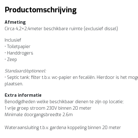
Productomschrijving
Afmeting
Circa 4,2×2,4meter beschikbare ruimte (exclusief dissel)
Inclusief
• Toiletpapier
• Handdrogers
• Zeep
Standaard/optioneel:
• Septic tank; filter t.b.v. wc-papier en fecaliën. Hierdoor is het mo
plaatsen.
Extra informatie
Benodigdheden welke beschikbaar dienen te zijn op locatie;
1 vrije groep stroom 230V binnen 20 meter
Minimale doorgangsbreedte 2.6m
Wateraansluiting t.b.v. gardena koppeling binnen 20 meter