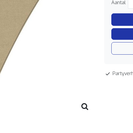
Aantal
Partyverh