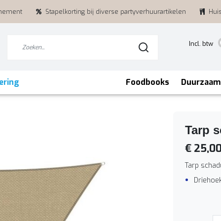
enement
Stapelkorting bij diverse partyverhuurartikelen
Hui
Incl. btw
ering
Foodbooks
Duurzaam
Tarp 
€ 25,0
Tarp schad
Driehoek