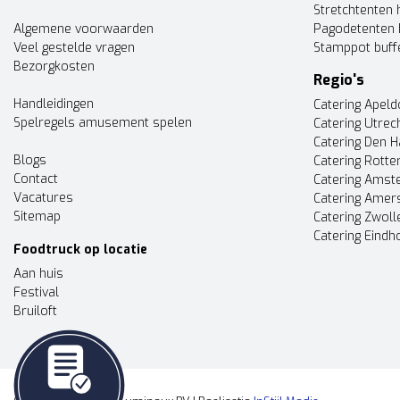
Stretchtenten 
Algemene voorwaarden
Pagodetenten 
Veel gestelde vragen
Stamppot buff
Bezorgkosten
Regio's
Handleidingen
Catering Apel
Spelregels amusement spelen
Catering Utrec
Catering Den 
Blogs
Catering Rott
Contact
Catering Ams
Vacatures
Catering Amer
Sitemap
Catering Zwoll
Catering Eindh
Foodtruck op locatie
Aan huis
Festival
Bruiloft