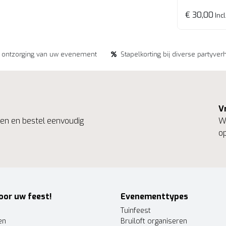
€ 30,00
Incl
e ontzorging van uw evenement
Stapelkorting bij diverse partyver
V
ngen en bestel eenvoudig
We
op
oor uw feest!
Evenementtypes
Tuinfeest
en
Bruiloft organiseren