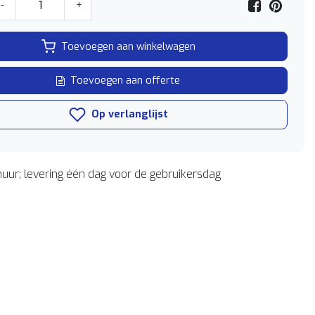
-
+
Toevoegen aan winkelwagen
Toevoegen aan offerte
Op verlanglijst
uur; levering één dag voor de gebruikersdag