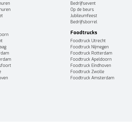
huren
Bedrijfsevent
huren
Op de beurs
et
Jubileumfeest
Bedrijfsborrel
Foodtrucks
doorn
ht
Foodtruck Utrecht
Haag
Foodtruck Nijmegen
erdam
Foodtruck Rotterdam
terdam
Foodtruck Apeldoorn
sfoort
Foodtruck Eindhoven
e
Foodtruck Zwolle
oven
Foodtruck Amsterdam