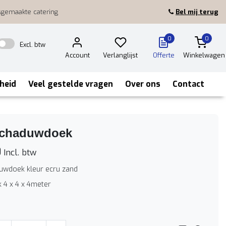
sgemaakte catering
Bel mij terug
0
0
Excl. btw
Account
Verlanglijst
Offerte
Winkelwagen
heid
Veel gestelde vragen
Over ons
Contact
schaduwdoek
0
Incl. btw
uwdoek kleur ecru zand
 4 x 4 x 4meter