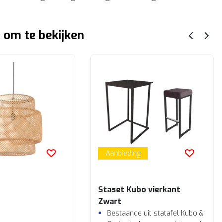
 om te bekijken
Aanbieding
Staset Kubo vierkant
Zwart
Bestaande uit statafel Kubo & 4 b