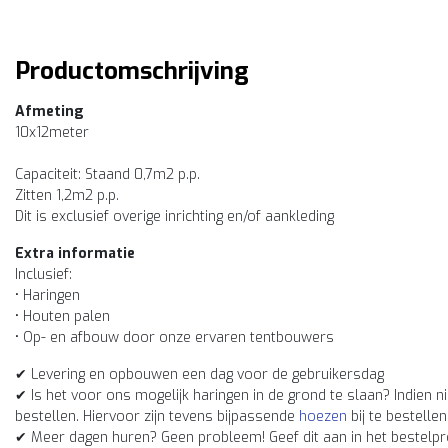
Productomschrijving
Afmeting
10x12meter
Capaciteit: Staand 0,7m2 p.p.
Zitten 1,2m2 p.p.
Dit is exclusief overige inrichting en/of aankleding
Extra informatie
Inclusief:
• Haringen
• Houten palen
• Op- en afbouw door onze ervaren tentbouwers
✔ Levering en opbouwen een dag voor de gebruikersdag
✔ Is het voor ons mogelijk haringen in de grond te slaan? Indien nie
bestellen. Hiervoor zijn tevens bijpassende
hoezen
bij te bestellen
✔ Meer dagen huren? Geen probleem! Geef dit aan in het bestelpro