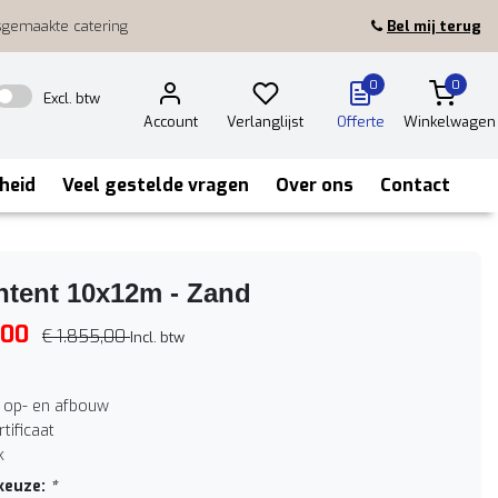
sgemaakte catering
Bel mij terug
0
0
Excl. btw
Account
Verlanglijst
Offerte
Winkelwagen
heid
Veel gestelde vragen
Over ons
Contact
htent 10x12m - Zand
,00
€ 1.855,00
Incl. btw
f op- en afbouw
tificaat
k
keuze:
*