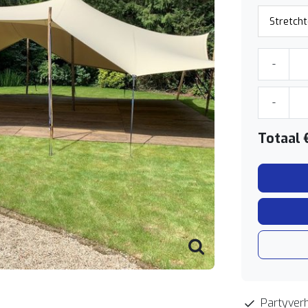
-
-
Totaal
Partyverh