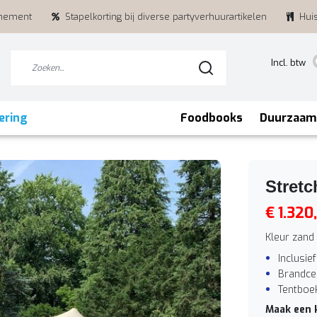
enement
Stapelkorting bij diverse partyverhuurartikelen
Hui
Incl. btw
ering
Foodbooks
Duurzaam
Stretc
€ 1.320
Kleur zand
Inclusie
Brandcer
Tentboe
Maak een 