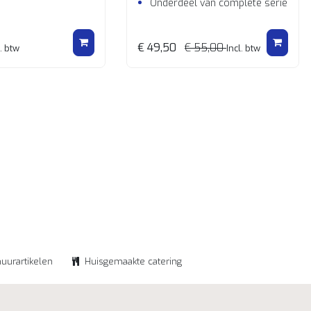
Onderdeel van complete serie Kub
€ 49,50
€ 55,00
. btw
Incl. btw
huurartikelen
Huisgemaakte catering