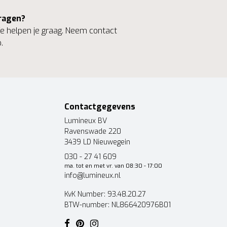
ragen?
 helpen je graag. Neem contact
.
Contactgegevens
Lumineux BV
Ravenswade 220
3439 LD Nieuwegein
030 - 27 41 609
ma. tot en met vr. van 08:30 - 17:00
info@lumineux.nl
KvK Number: 93.48.20.27
BTW-number: NL866420976B01