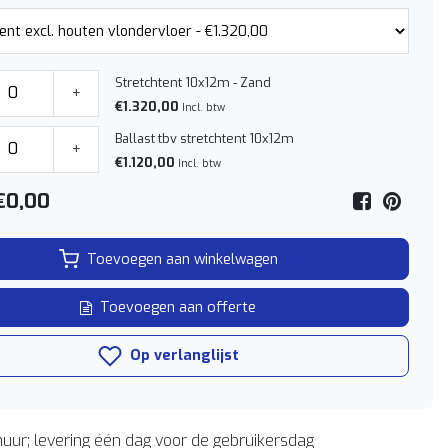
Stretchtent 10x12m - Zand
+
€1.320,00
Incl. btw
Ballast tbv stretchtent 10x12m
+
€1.120,00
Incl. btw
€0,00
Toevoegen aan winkelwagen
Toevoegen aan offerte
Op verlanglijst
uur; levering één dag voor de gebruikersdag