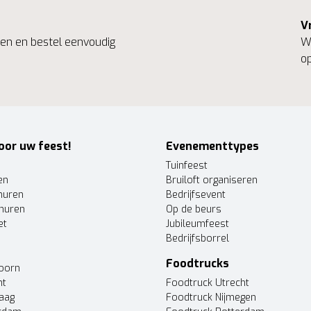
V
ngen en bestel eenvoudig
We
op
oor uw feest!
Evenementtypes
Tuinfeest
en
Bruiloft organiseren
huren
Bedrijfsevent
huren
Op de beurs
et
Jubileumfeest
Bedrijfsborrel
Foodtrucks
doorn
ht
Foodtruck Utrecht
Haag
Foodtruck Nijmegen