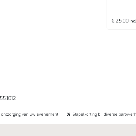
€ 25,00
Incl
155.1012
e ontzorging van uw evenement
Stapelkorting bij diverse partyver