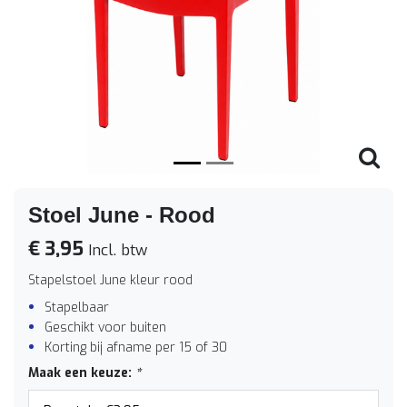
Vorige
Volge
Stoel June - Rood
€ 3,95
Incl. btw
Stapelstoel June kleur rood
Stapelbaar
Geschikt voor buiten
Korting bij afname per 15 of 30
Maak een keuze:
*