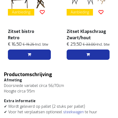
Aanbieding
Aanbieding
Zitset bistro
Zitset Klapschraag
Retro
Zwart/hout
€ 16,50
€ 29,50
€ 19,25
Incl. btw
€ 33,00
Incl. btw
Productomschrijving
Afmeting
Doorsnede variabel circa 56/70cm
Hoogte circa 95m
Extra informatie
✔ Wordt geleverd op pallet (2 stuks per pallet)
✔ Voor het verplaatsen optioneel
steekwagen
te huur