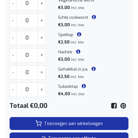
Vegetarische worst
-
+
€3,00
Incl. btw
Echte rookworst
-
+
€3,00
Incl. btw
Speklap
-
+
€2,50
Incl. btw
Hachee
-
+
€3,00
Incl. btw
Gehaktbal in jus
-
+
€2,50
Incl. btw
Sukadelap
-
+
€4,00
Incl. btw
Totaal
€0,00
Toevoegen aan winkelwagen