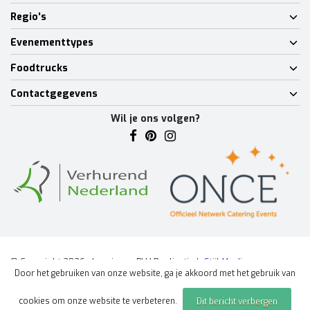
Regio's
Evenementtypes
Foodtrucks
Contactgegevens
Wil je ons volgen?
© Copyright 2026 - Lumineux BV | Realisatie
InStijl Media
Door het gebruiken van onze website, ga je akkoord met het gebruik van
Algemene voorwaarden
|
Disclaimer
|
Privacy Policy
|
Sitemap
|
cookies om onze website te verbeteren.
Dit bericht verbergen