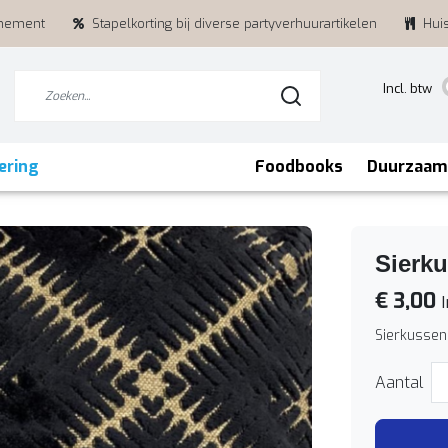
enement
Stapelkorting bij diverse partyverhuurartikelen
Hui
Incl. btw
ering
Foodbooks
Duurzaam
Sierku
€ 3,00
I
Sierkussen
Aantal