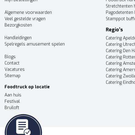
Stretchtenten 
Algemene voorwaarden
Pagodetenten 
Veel gestelde vragen
Stamppot buff
Bezorgkosten
Regio's
Handleidingen
Catering Apel
Spelregels amusement spelen
Catering Utrec
Catering Den 
Blogs
Catering Rott
Contact
Catering Ams
Vacatures
Catering Amer
Sitemap
Catering Zwoll
Catering Eindh
Foodtruck op locatie
Aan huis
Festival
Bruiloft