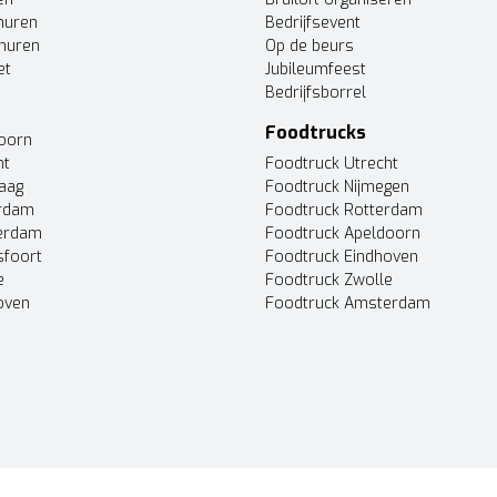
huren
Bedrijfsevent
huren
Op de beurs
et
Jubileumfeest
Bedrijfsborrel
Foodtrucks
doorn
ht
Foodtruck Utrecht
Haag
Foodtruck Nijmegen
erdam
Foodtruck Rotterdam
terdam
Foodtruck Apeldoorn
sfoort
Foodtruck Eindhoven
e
Foodtruck Zwolle
oven
Foodtruck Amsterdam