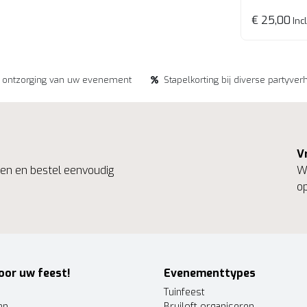
€ 25,00
Incl
e ontzorging van uw evenement
Stapelkorting bij diverse partyver
V
ngen en bestel eenvoudig
We
op
oor uw feest!
Evenementtypes
Tuinfeest
en
Bruiloft organiseren