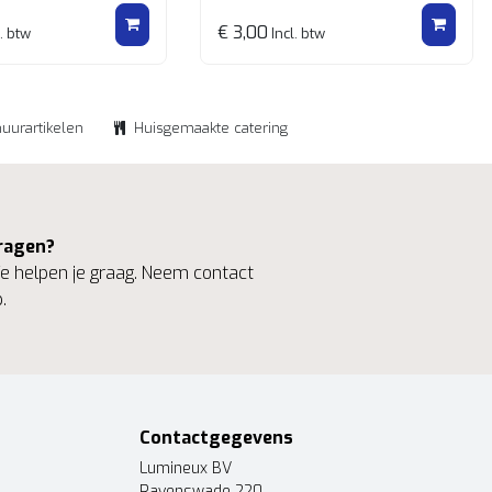
€ 3,00
. btw
Incl. btw
huurartikelen
Huisgemaakte catering
ragen?
 helpen je graag. Neem contact
.
Contactgegevens
Lumineux BV
Ravenswade 220