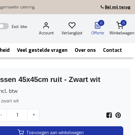
sgemaakte catering
Bel mij terug
0
0
Excl. btw
Account
Verlanglijst
Offerte
Winkelwagen
heid
Veel gestelde vragen
Over ons
Contact
ssen 45x45cm ruit - Zwart wit
ncl. btw
 zwart wit
-
+
Toevoegen aan winkelwagen