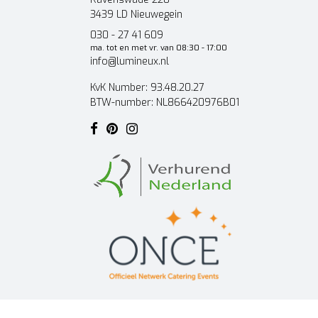
3439 LD Nieuwegein
030 - 27 41 609
ma. tot en met vr. van 08:30 - 17:00
info@lumineux.nl
KvK Number: 93.48.20.27
BTW-number: NL866420976B01