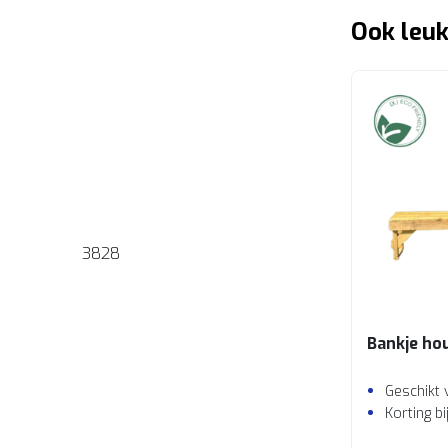
Ook leuk
3828
Bankje ho
Geschikt 
Korting b