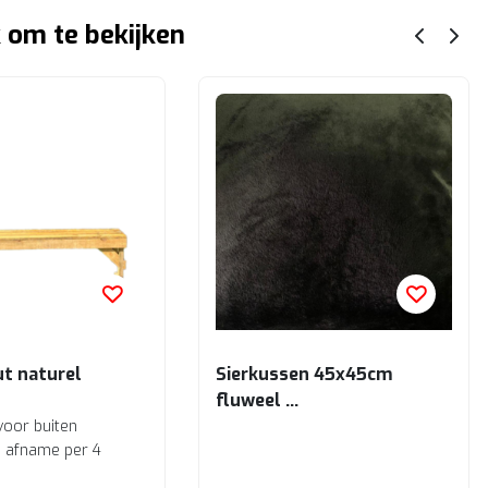
 om te bekijken
ut naturel
Sierkussen 45x45cm
fluweel
Zwart
voor buiten
ij afname per 4