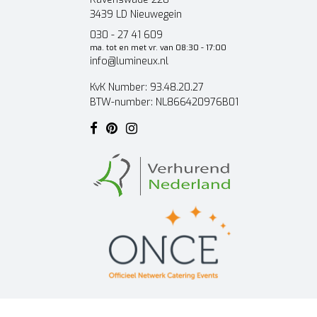
3439 LD Nieuwegein
030 - 27 41 609
ma. tot en met vr. van 08:30 - 17:00
info@lumineux.nl
KvK Number: 93.48.20.27
BTW-number: NL866420976B01