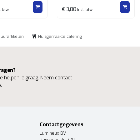
€ 3,00
. btw
Incl. btw
huurartikelen
Huisgemaakte catering
ragen?
 helpen je graag. Neem contact
.
Contactgegevens
Lumineux BV
Ravenswade 220