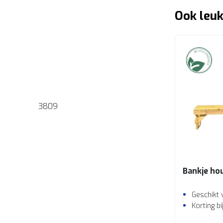
Ook leuk
3809
Bankje ho
Geschikt 
Korting b