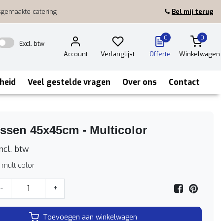
sgemaakte catering
Bel mij terug
0
0
Excl. btw
Account
Verlanglijst
Offerte
Winkelwagen
heid
Veel gestelde vragen
Over ons
Contact
ssen 45x45cm - Multicolor
ncl. btw
 multicolor
-
+
Toevoegen aan winkelwagen