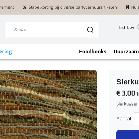
enement
Stapelkorting bij diverse partyverhuurartikelen
Hui
Incl. btw
ering
Foodbooks
Duurzaam
Sierku
€ 3,00
I
Sierkussen
Aantal