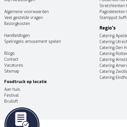
Stretchtenten 
Algemene voorwaarden
Pagodetenten 
Veel gestelde vragen
Stamppot buff
Bezorgkosten
Regio's
Handleidingen
Catering Apel
Spelregels amusement spelen
Catering Utrec
Catering Den 
Blogs
Catering Rott
Contact
Catering Ams
Vacatures
Catering Amer
Sitemap
Catering Zwoll
Catering Eindh
Foodtruck op locatie
Aan huis
Festival
Bruiloft