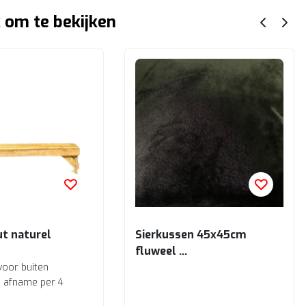
 om te bekijken
ut naturel
Sierkussen 45x45cm
fluweel
Zwart
voor buiten
ij afname per 4