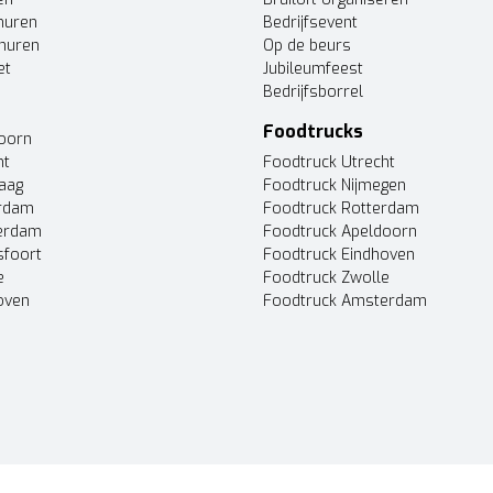
huren
Bedrijfsevent
huren
Op de beurs
et
Jubileumfeest
Bedrijfsborrel
Foodtrucks
doorn
ht
Foodtruck Utrecht
Haag
Foodtruck Nijmegen
erdam
Foodtruck Rotterdam
terdam
Foodtruck Apeldoorn
sfoort
Foodtruck Eindhoven
e
Foodtruck Zwolle
oven
Foodtruck Amsterdam