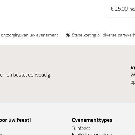
€ 25,00
Incl
e ontzorging van uw evenement
Stapelkorting bij diverse partyver
V
ngen en bestel eenvoudig
We
op
oor uw feest!
Evenementtypes
Tuinfeest
en
Bruiloft organiseren