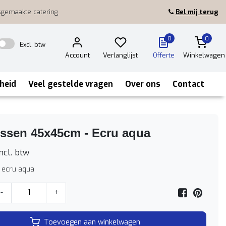
sgemaakte catering
Bel mij terug
0
0
Excl. btw
Account
Verlanglijst
Offerte
Winkelwagen
heid
Veel gestelde vragen
Over ons
Contact
ussen 45x45cm - Ecru aqua
ncl. btw
 ecru aqua
-
+
Toevoegen aan winkelwagen