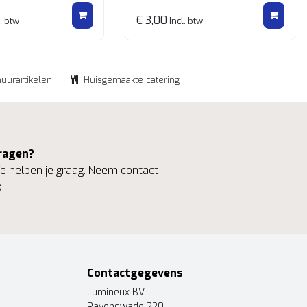
€ 3,00
. btw
Incl. btw
huurartikelen
Huisgemaakte catering
ragen?
 helpen je graag. Neem contact
.
Contactgegevens
Lumineux BV
Ravenswade 220