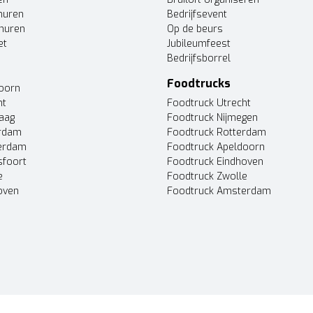
huren
Bedrijfsevent
huren
Op de beurs
et
Jubileumfeest
Bedrijfsborrel
Foodtrucks
doorn
ht
Foodtruck Utrecht
Haag
Foodtruck Nijmegen
erdam
Foodtruck Rotterdam
terdam
Foodtruck Apeldoorn
sfoort
Foodtruck Eindhoven
e
Foodtruck Zwolle
oven
Foodtruck Amsterdam