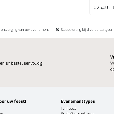
€ 25,00
Incl
e ontzorging van uw evenement
Stapelkorting bij diverse partyver
V
ngen en bestel eenvoudig
We
op
oor uw feest!
Evenementtypes
Tuinfeest
en
Bruiloft organiseren