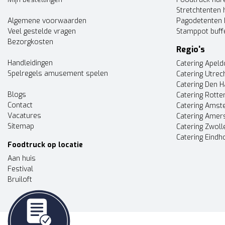
Stretchtenten 
Algemene voorwaarden
Pagodetenten 
Veel gestelde vragen
Stamppot buff
Bezorgkosten
Regio's
Handleidingen
Catering Apel
Spelregels amusement spelen
Catering Utrec
Catering Den 
Blogs
Catering Rott
Contact
Catering Ams
Vacatures
Catering Amer
Sitemap
Catering Zwoll
Catering Eindh
Foodtruck op locatie
Aan huis
Festival
Bruiloft