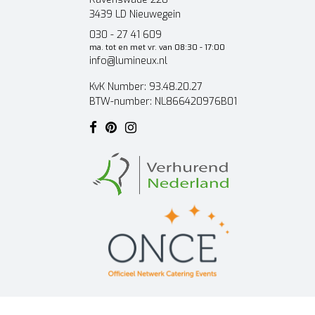
3439 LD Nieuwegein
030 - 27 41 609
ma. tot en met vr. van 08:30 - 17:00
info@lumineux.nl
KvK Number: 93.48.20.27
BTW-number: NL866420976B01