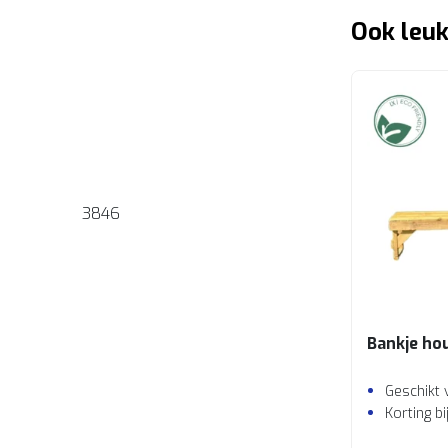
Ook leuk
3846
Bankje ho
Geschikt 
Korting b