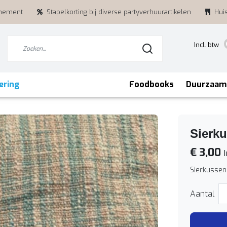
enement
Stapelkorting bij diverse partyverhuurartikelen
Hui
Incl. btw
ering
Foodbooks
Duurzaam
Sierk
€ 3,00
I
Sierkussen
Aantal