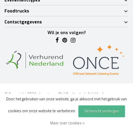
Evenementtypes
Foodtrucks
Contactgegevens
Wil je ons volgen?
© Copyright 2026 - Lumineux BV | Realisatie
InStijl Media
Door het gebruiken van onze website, ga je akkoord met het gebruik van
Algemene voorwaarden
|
Disclaimer
|
Privacy Policy
|
Sitemap
|
cookies om onze website te verbeteren.
Dit bericht verbergen
Offerte aanvragen
evenement
Meer over cookies »