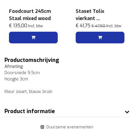
Foodcourt 245cm
Staset Tolix
Staal mixed wood
vierkant
€ 135,00
Zwart/iepenhout
€ 41,75
Incl. btw
€ 47,50
Incl. btw
Productomschrijving
Afmeting
Doorsnede 9,5cm
Hoogte 3cm
Kleur zwart, blauw, bruin
Product informatie
Duurzame evenementen