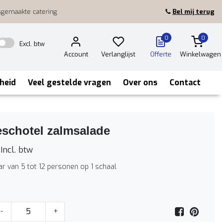
sgemaakte catering
Bel mij terug
0
0
Excl. btw
Account
Verlanglijst
Offerte
Winkelwagen
heid
Veel gestelde vragen
Over ons
Contact
eschotel zalmsalade
Incl. btw
r van 5 tot 12 personen op 1 schaal
-
+