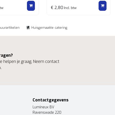
€ 2,80
btw
Incl. btw
huurartikelen
Huisgemaakte catering
ragen?
 helpen je graag. Neem contact
.
Contactgegevens
Lumineux BV
Ravenswade 220