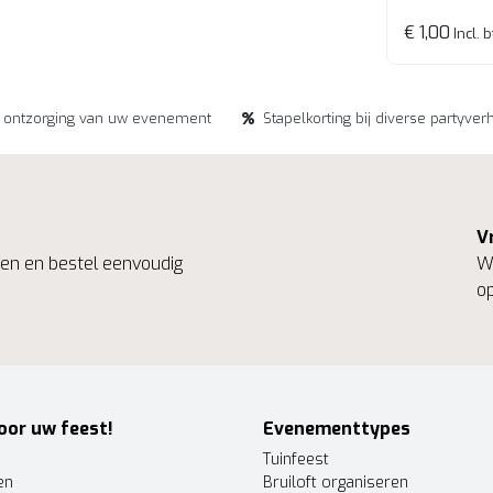
€ 1,00
Incl. 
e ontzorging van uw evenement
Stapelkorting bij diverse partyver
V
ngen en bestel eenvoudig
We
op
oor uw feest!
Evenementtypes
Tuinfeest
en
Bruiloft organiseren