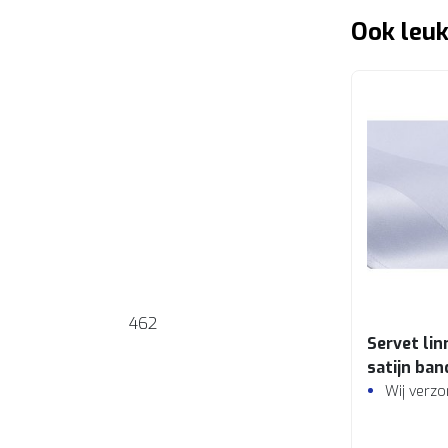
Ook leuk
462
Servet li
satijn ban
Wit
Wij verz