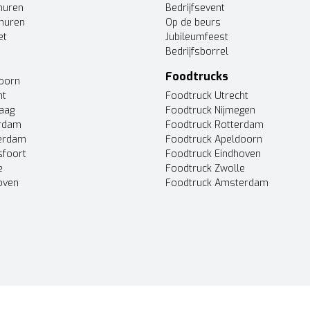
huren
Bedrijfsevent
huren
Op de beurs
et
Jubileumfeest
Bedrijfsborrel
Foodtrucks
doorn
ht
Foodtruck Utrecht
Haag
Foodtruck Nijmegen
erdam
Foodtruck Rotterdam
terdam
Foodtruck Apeldoorn
sfoort
Foodtruck Eindhoven
e
Foodtruck Zwolle
oven
Foodtruck Amsterdam