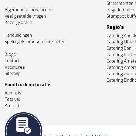
Stretchtenten 
Algemene voorwaarden
Pagodetenten 
Veel gestelde vragen
Stamppot buff
Bezorgkosten
Regio's
Handleidingen
Catering Apel
Spelregels amusement spelen
Catering Utrec
Catering Den 
Blogs
Catering Rott
Contact
Catering Ams
Vacatures
Catering Amer
Sitemap
Catering Zwoll
Catering Eindh
Foodtruck op locatie
Aan huis
Festival
Bruiloft