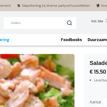
enement
Stapelkorting bij diverse partyverhuurartikelen
Hui
Incl. btw
ering
Foodbooks
Duurzaam
Salad
€ 15,50
Leverbaa
Aantal