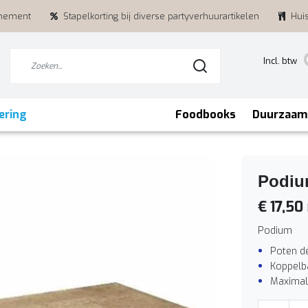
enement
Stapelkorting bij diverse partyverhuurartikelen
Hui
Incl. btw
ering
Foodbooks
Duurzaam
Podiu
€ 17,50
Podium
Poten d
Koppelb
Maximal