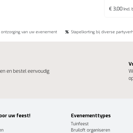
€ 3,00
Incl. 
e ontzorging van uw evenement
Stapelkorting bij diverse partyver
V
ngen en bestel eenvoudig
We
op
oor uw feest!
Evenementtypes
Tuinfeest
en
Bruiloft organiseren