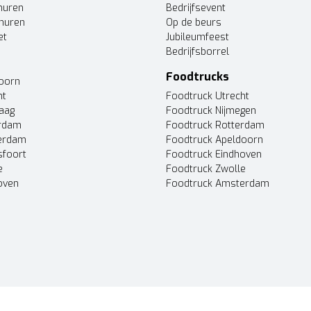
huren
Bedrijfsevent
huren
Op de beurs
et
Jubileumfeest
Bedrijfsborrel
Foodtrucks
doorn
ht
Foodtruck Utrecht
Haag
Foodtruck Nijmegen
erdam
Foodtruck Rotterdam
terdam
Foodtruck Apeldoorn
sfoort
Foodtruck Eindhoven
e
Foodtruck Zwolle
oven
Foodtruck Amsterdam