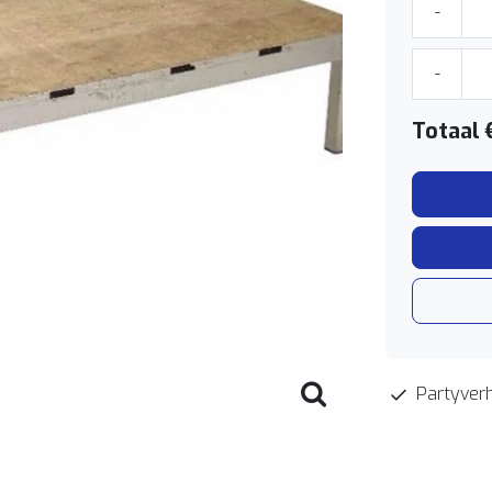
-
-
Totaal
Partyverh