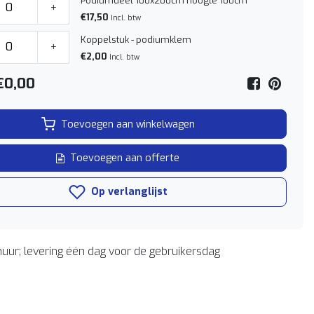
Podiumdeel 100x200cm hoogte 100cm
+
€17,50
Incl. btw
Koppelstuk - podiumklem
+
€2,00
Incl. btw
€0,00
Toevoegen aan winkelwagen
Toevoegen aan offerte
Op verlanglijst
uur; levering één dag voor de gebruikersdag