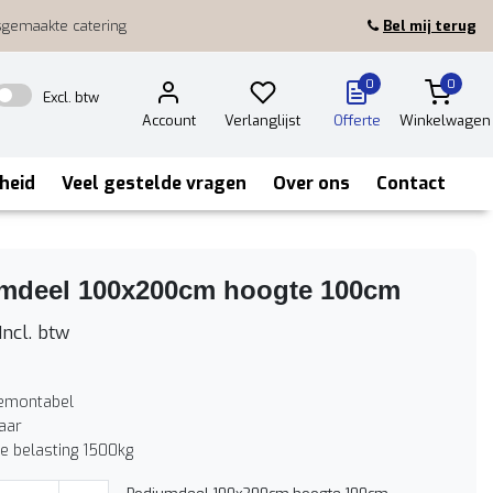
sgemaakte catering
Bel mij terug
0
0
Excl. btw
Account
Verlanglijst
Offerte
Winkelwagen
heid
Veel gestelde vragen
Over ons
Contact
mdeel 100x200cm hoogte 100cm
Incl. btw
emontabel
aar
e belasting 1500kg