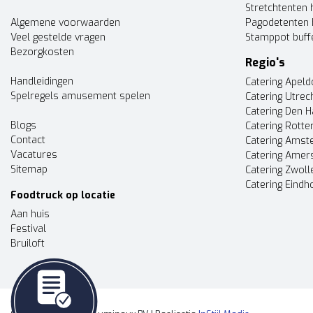
Stretchtenten 
Algemene voorwaarden
Pagodetenten 
Veel gestelde vragen
Stamppot buff
Bezorgkosten
Regio's
Handleidingen
Catering Apel
Spelregels amusement spelen
Catering Utrec
Catering Den 
Blogs
Catering Rott
Contact
Catering Ams
Vacatures
Catering Amer
Sitemap
Catering Zwoll
Catering Eindh
Foodtruck op locatie
Aan huis
Festival
Bruiloft