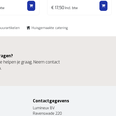
€ 17,50
btw
Incl. btw
huurartikelen
Huisgemaakte catering
ragen?
 helpen je graag. Neem contact
.
Contactgegevens
Lumineux BV
Ravenswade 220