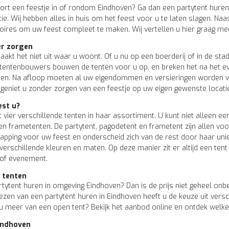
kort een feestje in of rondom Eindhoven? Ga dan een partytent hure
ie. Wij hebben alles in huis om het feest voor u te laten slagen. Na
ires om uw feest compleet te maken. Wij vertellen u hier graag mee
er zorgen
aakt het niet uit waar u woont. Of u nu op een boerderij of in de st
tentenbouwers bouwen de tenten voor u op, en breken het na het ev
aken. Na afloop moeten al uw eigendommen en versieringen worden v
 geniet u zonder zorgen van een feestje op uw eigen gewenste locati
est u?
 vier verschillende tenten in haar assortiment. U kunt niet alleen e
n frametenten. De partytent, pagodetent en frametent zijn allen vo
kapping voor uw feest en onderscheid zich van de rest door haar uniek
 verschillende kleuren en maten. Op deze manier zit er altijd een tent
 of evenement.
 tenten
tytent huren in omgeving Eindhoven? Dan is de prijs niet geheel onbel
 kiezen van een partytent huren in Eindhoven heeft u de keuze uit ver
u meer van een open tent? Bekijk het aanbod online en ontdek welke 
indhoven