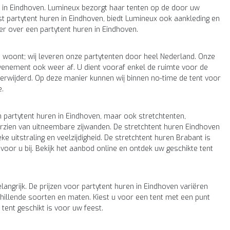
n in Eindhoven. Lumineux bezorgt haar tenten op de door uw
ast partytent huren in Eindhoven, biedt Lumineux ook aankleding en
r over een partytent huren in Eindhoven.
ad woont; wij leveren onze partytenten door heel Nederland. Onze
enement ook weer af. U dient vooraf enkel de ruimte voor de
erwijderd. Op deze manier kunnen wij binnen no-time de tent voor
e.
en partytent huren in Eindhoven, maar ook stretchtenten,
orzien van uitneembare zijwanden. De stretchtent huren Eindhoven
e uitstraling en veelzijdigheid. De stretchtent huren Brabant is
 voor u bij. Bekijk het aanbod online en ontdek uw geschikte tent
angrijk. De prijzen voor partytent huren in Eindhoven variëren
schillende soorten en maten. Kiest u voor een tent met een punt
tent geschikt is voor uw feest.