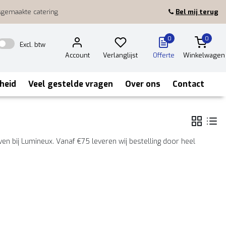
sgemaakte catering
Bel mij terug
0
0
Excl. btw
Account
Verlanglijst
Offerte
Winkelwagen
heid
Veel gestelde vragen
Over ons
Contact
n bij Lumineux. Vanaf €75 leveren wij bestelling door heel