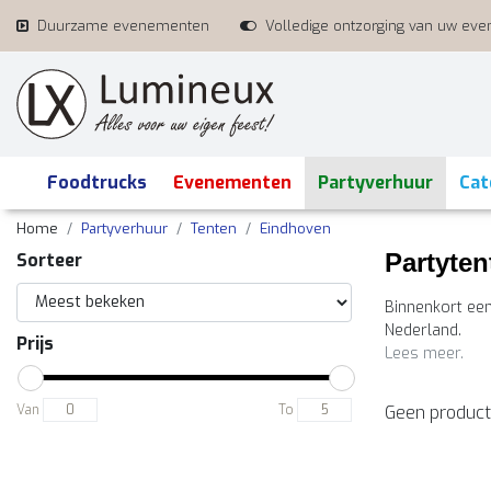
Duurzame evenementen
Volledige ontzorging van uw ev
Foodtrucks
Evenementen
Partyverhuur
Cat
Home
Partyverhuur
Tenten
Eindhoven
Partyte
Sorteer
Binnenkort een
Nederland.
Prijs
Lees meer.
Van
To
Geen product