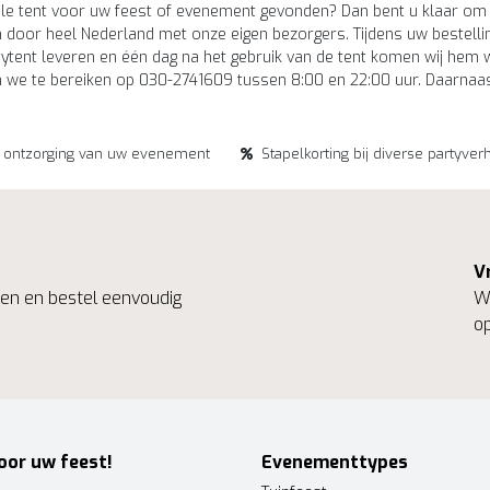
ale tent voor uw feest of evenement gevonden? Dan bent u klaar om e
n door heel Nederland met onze eigen bezorgers. Tijdens uw bestell
tytent leveren en één dag na het gebruik van de tent komen wij hem
jn we te bereiken op 030-2741609 tussen 8:00 en 22:00 uur. Daarnaa
e ontzorging van uw evenement
Stapelkorting bij diverse partyver
V
ngen en bestel eenvoudig
We
op
oor uw feest!
Evenementtypes