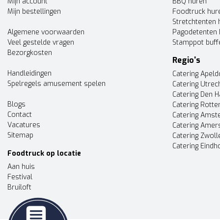
Mijn account
BBQ huren
Mijn bestellingen
Foodtruck hur
Stretchtenten 
Algemene voorwaarden
Pagodetenten 
Veel gestelde vragen
Stamppot buff
Bezorgkosten
Regio's
Handleidingen
Catering Apel
Spelregels amusement spelen
Catering Utrec
Catering Den 
Blogs
Catering Rott
Contact
Catering Ams
Vacatures
Catering Amer
Sitemap
Catering Zwoll
Catering Eindh
Foodtruck op locatie
Aan huis
Festival
Bruiloft