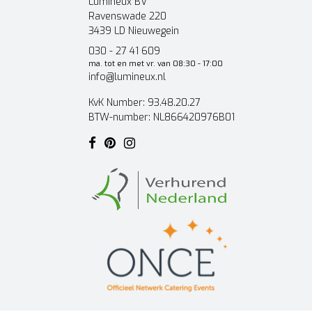
Lumineux BV
Ravenswade 220
3439 LD Nieuwegein
030 - 27 41 609
ma. tot en met vr. van 08:30 - 17:00
info@lumineux.nl
KvK Number: 93.48.20.27
BTW-number: NL866420976B01