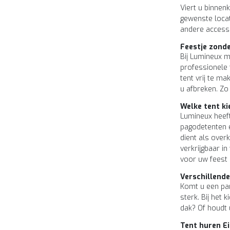
Viert u binnen
gewenste locat
andere accesso
Feestje zond
Bij Lumineux m
professionele 
tent vrij te m
u afbreken. Zo
Welke tent ki
Lumineux heeft
pagodetenten e
dient als over
verkrijgbaar in
voor uw feest
Verschillende
Komt u een par
sterk. Bij het
dak? Of houdt 
Tent huren E