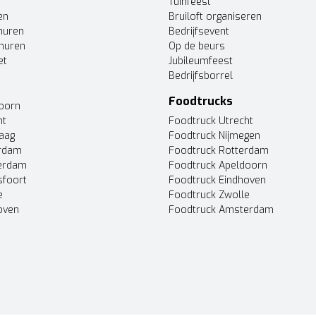
Tuinfeest
en
Bruiloft organiseren
huren
Bedrijfsevent
huren
Op de beurs
et
Jubileumfeest
Bedrijfsborrel
Foodtrucks
doorn
ht
Foodtruck Utrecht
Haag
Foodtruck Nijmegen
erdam
Foodtruck Rotterdam
terdam
Foodtruck Apeldoorn
sfoort
Foodtruck Eindhoven
e
Foodtruck Zwolle
oven
Foodtruck Amsterdam