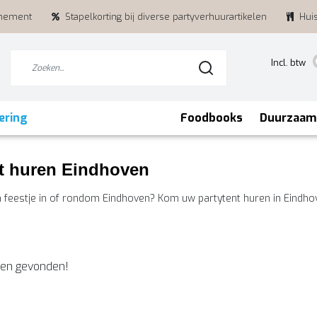
enement
Stapelkorting bij diverse partyverhuurartikelen
Hui
Incl. btw
ering
Foodbooks
Duurzaam
nt huren Eindhoven
 feestje in of rondom Eindhoven? Kom uw partytent huren in Eindhove
en gevonden!