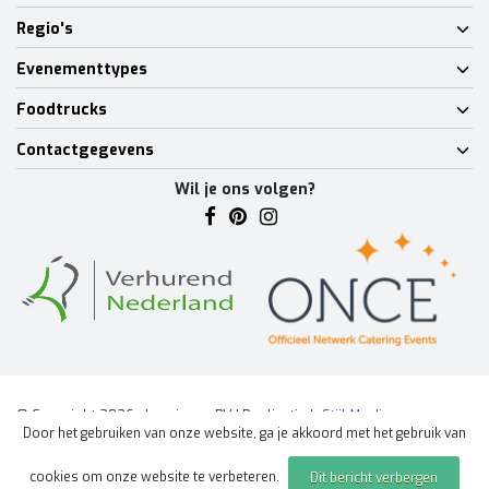
Regio's
Evenementtypes
Foodtrucks
Contactgegevens
Wil je ons volgen?
© Copyright 2026 - Lumineux BV | Realisatie
InStijl Media
Door het gebruiken van onze website, ga je akkoord met het gebruik van
Algemene voorwaarden
|
Disclaimer
|
Privacy Policy
|
Sitemap
|
cookies om onze website te verbeteren.
Dit bericht verbergen