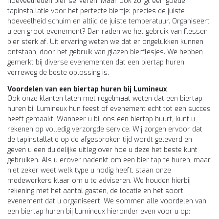
hoeveelheden bier serveren. Maar ook zorgt een goede
tapinstallatie voor het perfecte biertje: precies de juiste
hoeveelheid schuim en altijd de juiste temperatuur. Organiseert
u een groot evenement? Dan raden we het gebruik van flessen
bier sterk af. Uit ervaring weten we dat er ongelukken kunnen
ontstaan, door het gebruik van glazen bierflesjes. We hebben
gemerkt bij diverse evenementen dat een biertap huren
verreweg de beste oplossing is.
Voordelen van een biertap huren bij Lumineux
Ook onze klanten laten met regelmaat weten dat een biertap
huren bij Lumineux hun feest of evenement echt tot een succes
heeft gemaakt. Wanneer u bij ons een biertap huurt, kunt u
rekenen op volledig verzorgde service. Wij zorgen ervoor dat
de tapinstallatie op de afgesproken tijd wordt geleverd en
geven u een duidelijke uitleg over hoe u deze het beste kunt
gebruiken. Als u erover nadenkt om een bier tap te huren, maar
niet zeker weet welk type u nodig heeft, staan onze
medewerkers klaar om u te adviseren. We houden hierbij
rekening met het aantal gasten, de locatie en het soort
evenement dat u organiseert. We sommen alle voordelen van
een biertap huren bij Lumineux hieronder even voor u op: