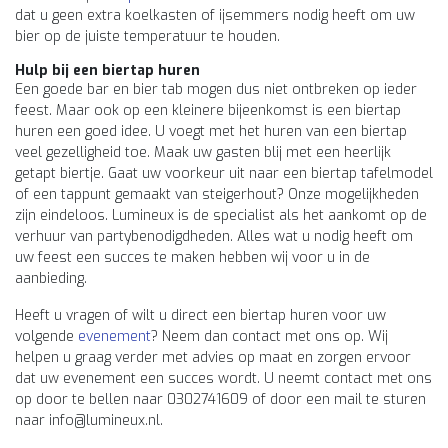
dat u geen extra koelkasten of ijsemmers nodig heeft om uw
bier op de juiste temperatuur te houden.
Hulp bij een biertap huren
Een goede bar en bier tab mogen dus niet ontbreken op ieder
feest. Maar ook op een kleinere bijeenkomst is een biertap
huren een goed idee. U voegt met het huren van een biertap
veel gezelligheid toe. Maak uw gasten blij met een heerlijk
getapt biertje. Gaat uw voorkeur uit naar een biertap tafelmodel
of een tappunt gemaakt van steigerhout? Onze mogelijkheden
zijn eindeloos. Lumineux is de specialist als het aankomt op de
verhuur van partybenodigdheden. Alles wat u nodig heeft om
uw feest een succes te maken hebben wij voor u in de
aanbieding.
Heeft u vragen of wilt u direct een biertap huren voor uw
volgende
evenement
? Neem dan contact met ons op. Wij
helpen u graag verder met advies op maat en zorgen ervoor
dat uw evenement een succes wordt. U neemt contact met ons
op door te bellen naar 0302741609 of door een mail te sturen
naar
info@lumineux.nl
.