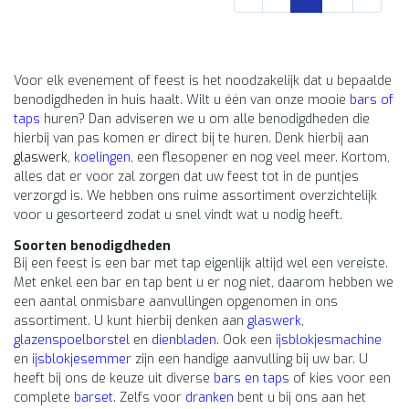
Voor elk evenement of feest is het noodzakelijk dat u bepaalde
benodigdheden in huis haalt. Wilt u één van onze mooie
bars of
taps
huren? Dan adviseren we u om alle benodigdheden die
hierbij van pas komen er direct bij te huren. Denk hierbij aan
glaswerk
,
koelingen
, een flesopener en nog veel meer. Kortom,
alles dat er voor zal zorgen dat uw feest tot in de puntjes
verzorgd is. We hebben ons ruime assortiment overzichtelijk
voor u gesorteerd zodat u snel vindt wat u nodig heeft.
Soorten benodigdheden
Bij een feest is een bar met tap eigenlijk altijd wel een vereiste.
Met enkel een bar en tap bent u er nog niet, daarom hebben we
een aantal onmisbare aanvullingen opgenomen in ons
assortiment. U kunt hierbij denken aan
glaswerk
,
glazenspoelborstel
en
dienbladen
. Ook een
ijsblokjesmachine
en
ijsblokjesemmer
zijn een handige aanvulling bij uw bar. U
heeft bij ons de keuze uit diverse
bars en taps
of kies voor een
complete
barset
. Zelfs voor
dranken
bent u bij ons aan het