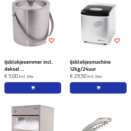
Ijsblokjesemmer incl.
Ijsblokjesmachine
deksel
12kg/24uur
rvs
€ 5,00
€ 29,50
Incl. btw
Incl. btw