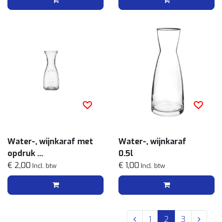
Water-, wijnkaraf met
Water-, wijnkaraf
opdruk
0.5l
1l
€ 2,00
€ 1,00
Incl. btw
Incl. btw
1
2
3