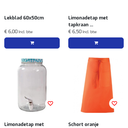
Lekblad 60x50cm
Limonadetap met
tapkraan
€ 6,00
5l
€ 6,50
Incl. btw
Incl. btw
Limonadetap met
Schort oranje