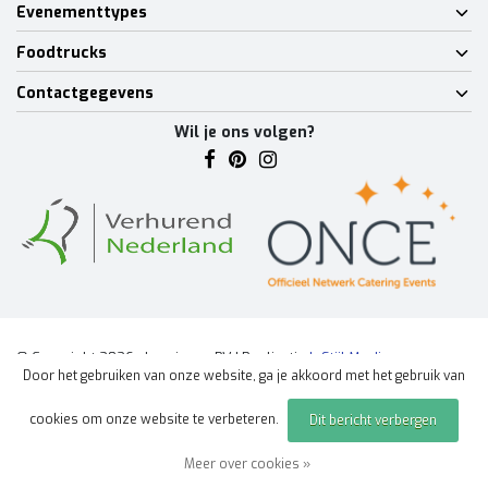
Evenementtypes
Foodtrucks
Contactgegevens
Wil je ons volgen?
© Copyright 2026 - Lumineux BV | Realisatie
InStijl Media
Door het gebruiken van onze website, ga je akkoord met het gebruik van
Algemene voorwaarden
|
Disclaimer
|
Privacy Policy
|
Sitemap
|
cookies om onze website te verbeteren.
Dit bericht verbergen
Offerte aanvragen
evenement
Meer over cookies »