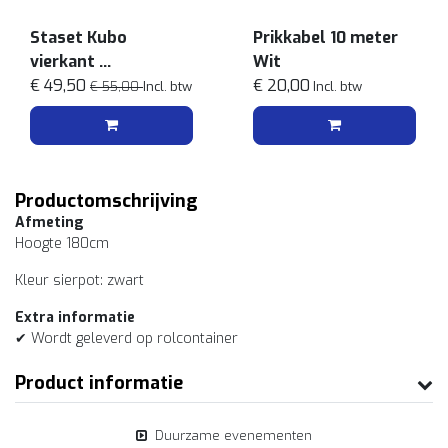
Staset Kubo
Prikkabel 10 meter
vierkant
Wit
Zwart
€ 49,50
€ 20,00
€ 55,00
Incl. btw
Incl. btw
Productomschrijving
Afmeting
Hoogte 180cm
Kleur sierpot: zwart
Extra informatie
✔ Wordt geleverd op rolcontainer
Product informatie
Duurzame evenementen