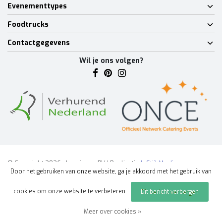
Evenementtypes
Foodtrucks
Contactgegevens
Wil je ons volgen?
© Copyright 2026 - Lumineux BV | Realisatie
InStijl Media
Door het gebruiken van onze website, ga je akkoord met het gebruik van
Algemene voorwaarden
|
Disclaimer
|
Privacy Policy
|
Sitemap
|
cookies om onze website te verbeteren.
Dit bericht verbergen
Offerte aanvragen
evenement
Meer over cookies »