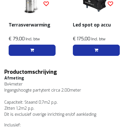
Terrasverwarming
Led spot op accu
€ 79,00
€ 175,00
Incl. btw
Incl. btw
Productomschrijving
Afmeting
8x4meter
Ingangshoogte partytent circa 2.00meter
Capaciteit: Staand 0,7m2 p.p.
Zitten 1,2m2 p.p.
Dit is exclusief overige inrichting en/of aankleding
Inclusief: