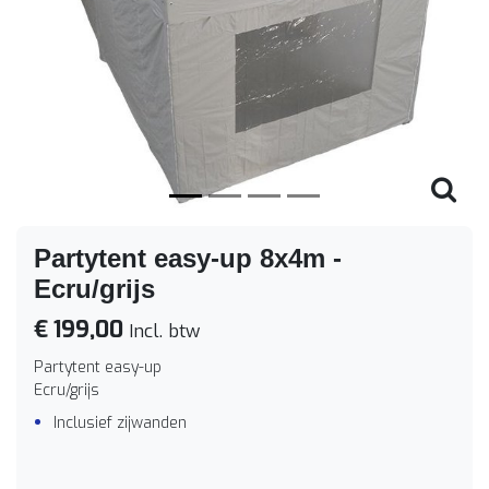
Vorige
Volge
Partytent easy-up 8x4m -
Ecru/grijs
€ 199,00
Incl. btw
Partytent easy-up
Ecru/grijs
Inclusief zijwanden