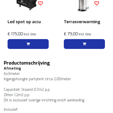
Led spot op accu
Terrasverwarming
€ 175,00
€ 79,00
Incl. btw
Incl. btw
Productomschrijving
Afmeting
6x3meter
Ingangshoogte partytent circa 2.00meter
Capaciteit: Staand 0,7m2 p.p.
Zitten 1,2m2 p.p.
Dit is exclusief overige inrichting en/of aankleding
Inclusief: