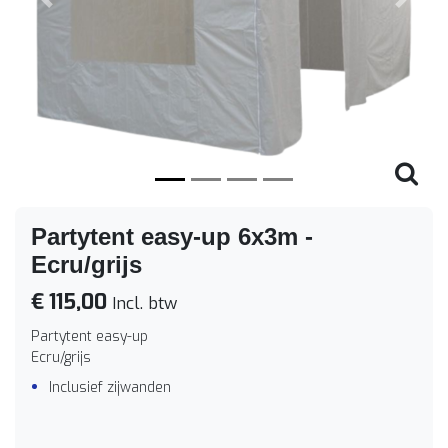
Vorige
Volge
Partytent easy-up 6x3m -
Ecru/grijs
€ 115,00
Incl. btw
Partytent easy-up
Ecru/grijs
Inclusief zijwanden