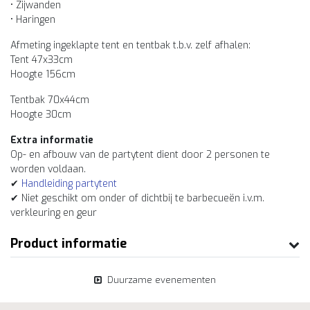
• Zijwanden
• Haringen
Afmeting ingeklapte tent en tentbak t.b.v. zelf afhalen:
Tent 47x33cm
Hoogte 156cm
Tentbak 70x44cm
Hoogte 30cm
Extra informatie
Op- en afbouw van de partytent dient door 2 personen te
worden voldaan.
✔
Handleiding partytent
✔ Niet geschikt om onder of dichtbij te barbecueën i.v.m.
verkleuring en geur
Product informatie
Duurzame evenementen