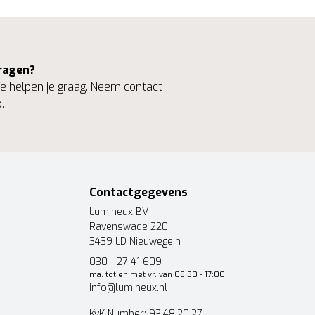
ragen?
 helpen je graag. Neem contact
.
Contactgegevens
Lumineux BV
Ravenswade 220
3439 LD Nieuwegein
030 - 27 41 609
ma. tot en met vr. van 08:30 - 17:00
info@lumineux.nl
KvK Number: 93.48.20.27