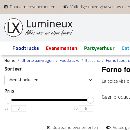
Duurzame evenementen
Volledige ontzorging van uw ev
Foodtrucks
Evenementen
Partyverhuur
Cat
Home
Offerte aanvragen
Foodtrucks
Italiaans
Forno foodtr
Forno f
Sorteer
La dolce vita 
Prijs
Geen product
Van
To
Duurzame evenementen
Volledig