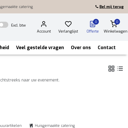
sgemaakte catering
Bel mij terug
0
0
Excl. btw
Account
Verlanglijst
Offerte
Winkelwagen
heid
Veel gestelde vragen
Over ons
Contact
 rechtstreeks naar uw evenement.
huurartikelen
Huisgemaakte catering