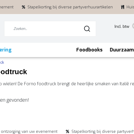
enement
Stapelkorting bij diverse partyverhuurartikelen
Hui
Incl. btw
ering
Foodbooks
Duurzaam
uck
oodtruck
op wielen! De Forno foodtruck brengt de heerlijke smaken van Italië
en gevonden!
e ontzorging van uw evenement
Stapelkorting bij diverse partyver