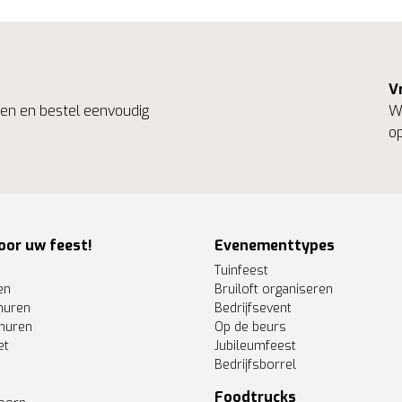
V
ngen en bestel eenvoudig
We
op
oor uw feest!
Evenementtypes
Tuinfeest
en
Bruiloft organiseren
huren
Bedrijfsevent
huren
Op de beurs
et
Jubileumfeest
Bedrijfsborrel
Foodtrucks