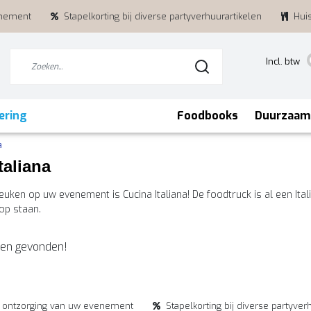
enement
Stapelkorting bij diverse partyverhuurartikelen
Hui
Incl. btw
ering
Foodbooks
Duurzaam
a
taliana
keuken op uw evenement is Cucina Italiana! De foodtruck is al een It
op staan.
en gevonden!
e ontzorging van uw evenement
Stapelkorting bij diverse partyver