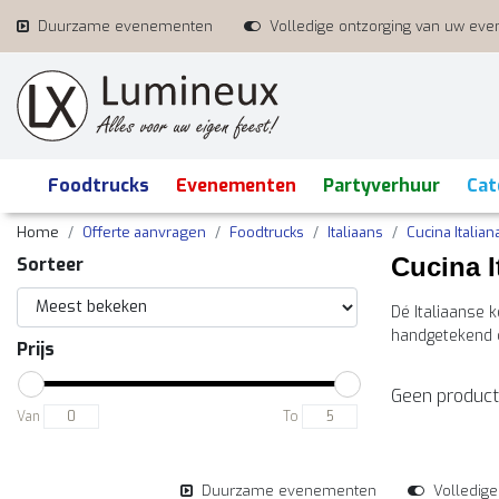
Duurzame evenementen
Volledige ontzorging van uw ev
Foodtrucks
Evenementen
Partyverhuur
Cat
Home
Offerte aanvragen
Foodtrucks
Italiaans
Cucina Italian
Cucina I
Sorteer
Dé Italiaanse 
handgetekend 
Prijs
Geen product
Van
To
Duurzame evenementen
Volledig