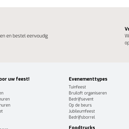
V
ngen en bestel eenvoudig
We
op
oor uw feest!
Evenementtypes
Tuinfeest
en
Bruiloft organiseren
huren
Bedrijfsevent
huren
Op de beurs
et
Jubileumfeest
Bedrijfsborrel
Foodtrucks