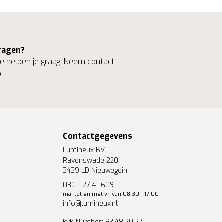
ragen?
 helpen je graag. Neem contact
.
Contactgegevens
Lumineux BV
Ravenswade 220
3439 LD Nieuwegein
030 - 27 41 609
ma. tot en met vr. van 08:30 - 17:00
info@lumineux.nl
KvK Number: 93.48.20.27