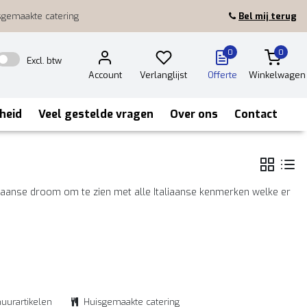
sgemaakte catering
Bel mij terug
0
0
Excl. btw
Account
Verlanglijst
Offerte
Winkelwagen
heid
Veel gestelde vragen
Over ons
Contact
aliaanse droom om te zien met alle Italiaanse kenmerken welke er
huurartikelen
Huisgemaakte catering