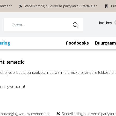
enement
Stapelkorting bij diverse partyverhuurartikelen
Hui
Incl. btw
ering
Foodbooks
Duurzaam
ht snack
met bijvoorbeeld puntzakjes friet, warme snacks of andere lekkere bi
en gevonden!
e ontzorging van uw evenement
Stapelkorting bij diverse partyver