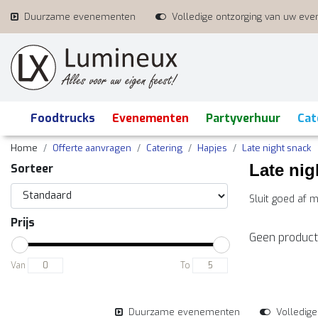
Duurzame evenementen
Volledige ontzorging van uw ev
Foodtrucks
Evenementen
Partyverhuur
Cat
Home
Offerte aanvragen
Catering
Hapjes
Late night snack
Late nig
Sorteer
Sluit goed af 
Prijs
Geen product
Van
To
Duurzame evenementen
Volledig