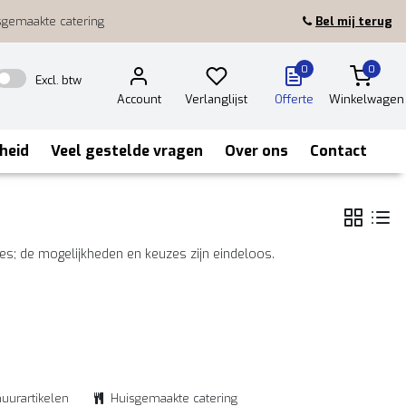
sgemaakte catering
Bel mij terug
0
0
Excl. btw
Account
Verlanglijst
Offerte
Winkelwagen
heid
Veel gestelde vragen
Over ons
Contact
tes; de mogelijkheden en keuzes zijn eindeloos.
huurartikelen
Huisgemaakte catering