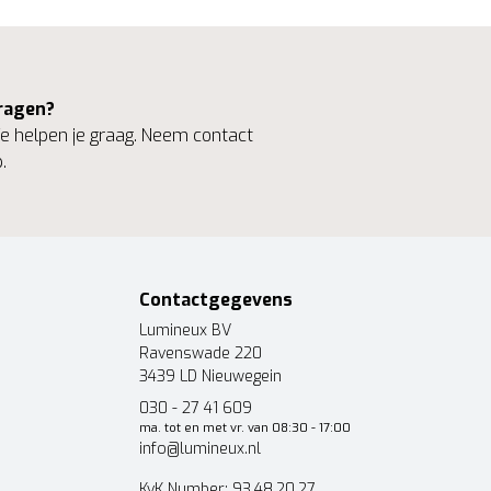
ragen?
 helpen je graag. Neem contact
.
Contactgegevens
Lumineux BV
Ravenswade 220
3439 LD Nieuwegein
030 - 27 41 609
ma. tot en met vr. van 08:30 - 17:00
info@lumineux.nl
KvK Number: 93.48.20.27