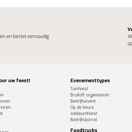
V
ngen en bestel eenvoudig
We
op
oor uw feest!
Evenementtypes
Tuinfeest
en
Bruiloft organiseren
huren
Bedrijfsevent
huren
Op de beurs
et
Jubileumfeest
Bedrijfsborrel
Foodtrucks