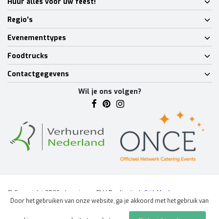
Huur alles voor uw feest!
Regio's
Evenementtypes
Foodtrucks
Contactgegevens
Wil je ons volgen?
© Copyright 2026 - Lumineux BV | Realisatie
InStijl Media
Door het gebruiken van onze website, ga je akkoord met het gebruik van
Algemene voorwaarden
|
Disclaimer
|
Privacy Policy
|
Sitemap
|