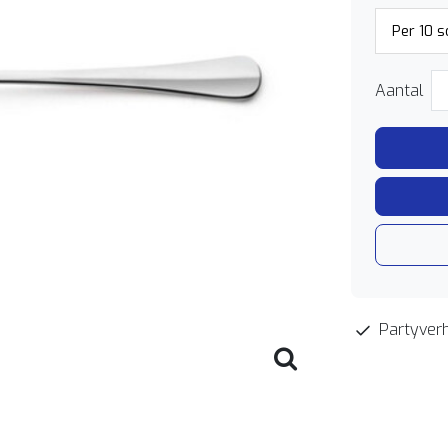
Aantal
Partyverh