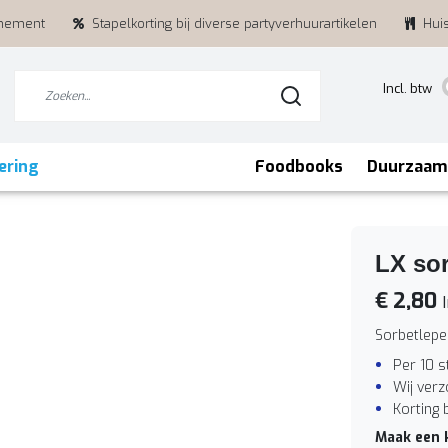
enement
Stapelkorting bij diverse partyverhuurartikelen
Hui
Incl. btw
ering
Foodbooks
Duurzaam
LX sor
€ 2,80
I
Sorbetlepel
Per 10 s
Wij ver
Korting 
Maak een 