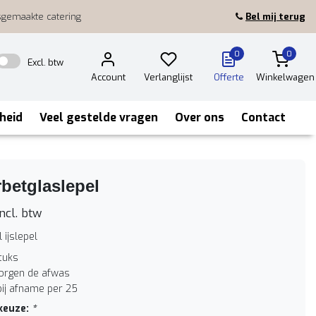
sgemaakte catering
Bel mij terug
0
0
Excl. btw
Account
Verlanglijst
Offerte
Winkelwagen
heid
Veel gestelde vragen
Over ons
Contact
betglaslepel
ncl. btw
 ijslepel
tuks
zorgen de afwas
bij afname per 25
keuze:
*