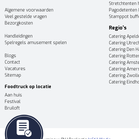
Stretchtenten 
Algemene voorwaarden
Pagodetenten 
Veel gestelde vragen
Stamppot buff
Bezorgkosten
Regio's
Handleidingen
Catering Apel
Spelregels amusement spelen
Catering Utrec
Catering Den 
Blogs
Catering Rott
Contact
Catering Ams
Vacatures
Catering Amer
Sitemap
Catering Zwoll
Catering Eindh
Foodtruck op locatie
Aan huis
Festival
Bruiloft