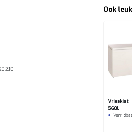
Ook leuk
0.2.10
Vrieskist
560L
Verrijdba