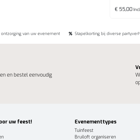
€ 55,00
Incl
e ontzorging van uw evenement
Stapelkorting bij diverse partyver
V
ngen en bestel eenvoudig
We
op
oor uw feest!
Evenementtypes
Tuinfeest
en
Bruiloft organiseren