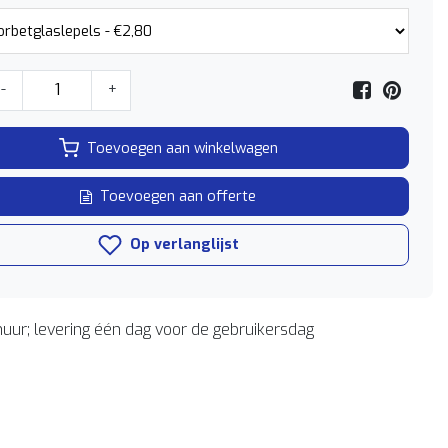
-
+
Toevoegen aan winkelwagen
Toevoegen aan offerte
Op verlanglijst
uur; levering één dag voor de gebruikersdag