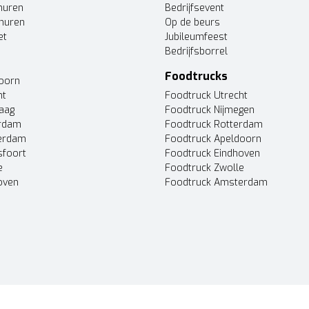
huren
Bedrijfsevent
huren
Op de beurs
et
Jubileumfeest
Bedrijfsborrel
Foodtrucks
doorn
ht
Foodtruck Utrecht
Haag
Foodtruck Nijmegen
erdam
Foodtruck Rotterdam
terdam
Foodtruck Apeldoorn
sfoort
Foodtruck Eindhoven
e
Foodtruck Zwolle
oven
Foodtruck Amsterdam