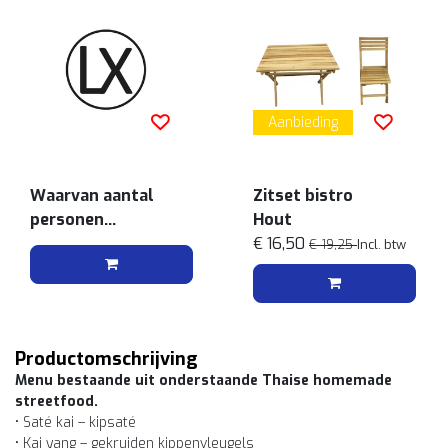
Aanbieding
Waarvan aantal
Zitset bistro
personen
Hout
vegetarisch
€ 16,50
€ 19,25
Incl. btw
Productomschrijving
Menu bestaande uit onderstaande Thaise homemade
streetfood.
• Saté kai – kipsaté
• Kai yang – gekruiden kippenvleugels