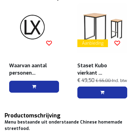
Aanbieding
Waarvan aantal
Staset Kubo
personen
vierkant
vegetarisch
Zwart/bamboe
€ 49,50
€ 55,00
Incl. btw
Productomschrijving
Menu bestaande uit onderstaande Chinese homemade
streetfood.