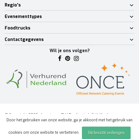
Regio's
Evenementtypes
Foodtrucks
Contactgegevens
Wil je ons volgen?
© Copyright 2026 - Lumineux BV | Realisatie
InStijl Media
Door het gebruiken van onze website, ga je akkoord met het gebruik van
Algemene voorwaarden
|
Disclaimer
|
Privacy Policy
|
Sitemap
|
cookies om onze website te verbeteren.
Dit bericht verbergen