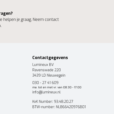
ragen?
 helpen je graag. Neem contact
.
Contactgegevens
Lumineux BV
Ravenswade 220
3439 LD Nieuwegein
030 - 27 41 609
ma. tot en met vr. van 08:30 - 17:00
info@lumineux.nl
KvK Number: 93.48.20.27
BTW-number: NL866420976B01