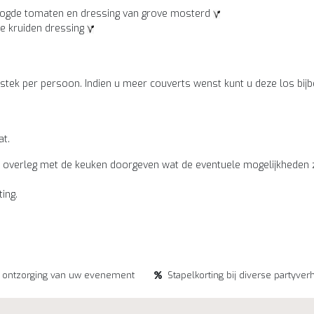
droogde tomaten en dressing van grove mosterd
ne kruiden dressing
stek per persoon. Indien u meer couverts wenst kunt u deze los bijb
at.
len in overleg met de keuken doorgeven wat de eventuele mogelijkhed
ting.
e ontzorging van uw evenement
Stapelkorting bij diverse partyver