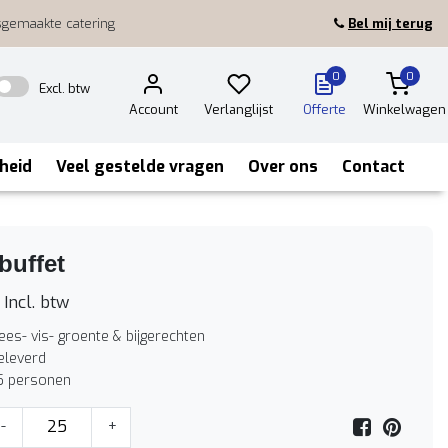
sgemaakte catering
Bel mij terug
0
0
Excl. btw
Account
Verlanglijst
Offerte
Winkelwagen
heid
Veel gestelde vragen
Over ons
Contact
buffet
Incl. btw
ees- vis- groente & bijgerechten
leverd
5 personen
-
+