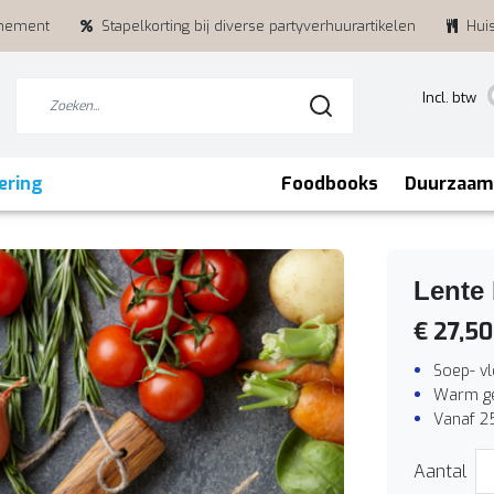
enement
Stapelkorting bij diverse partyverhuurartikelen
Hui
Incl. btw
ering
Foodbooks
Duurzaam
Lente 
€ 27,50
Soep- vl
Warm ge
Vanaf 2
Aantal