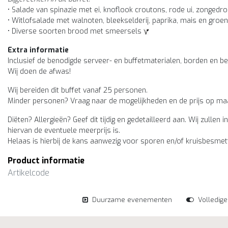
• Salade van spinazie met ei, knoflook croutons, rode ui, zonge
• Witlofsalade met walnoten, bleekselderij, paprika, mais en groe
• Diverse soorten brood met smeersels
Extra informatie
Inclusief de benodigde serveer- en buffetmaterialen, borden en be
Wij doen de afwas!
Wij bereiden dit buffet vanaf 25 personen.
Minder personen? Vraag naar de mogelijkheden en de prijs op ma
Diëten? Allergieën? Geef dit tijdig en gedetailleerd aan. Wij zul
hiervan de eventuele meerprijs is.
Helaas is hierbij de kans aanwezig voor sporen en/of kruisbesmet
Product informatie
Artikelcode
Duurzame evenementen
Volledig