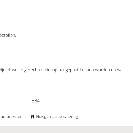
estellen.
en zijn of welke gerechten hierop aangepast kunnen worden en wat
334
huurartikelen
Huisgemaakte catering