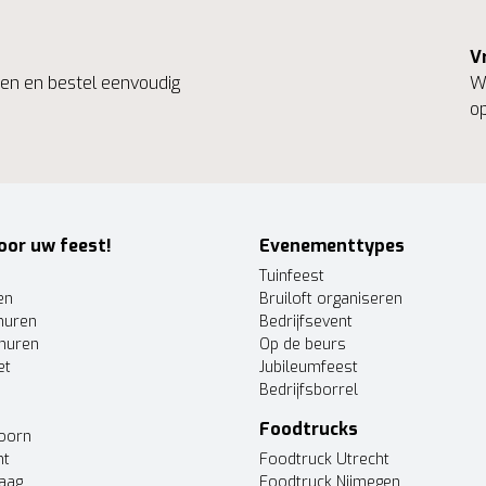
V
ngen en bestel eenvoudig
We
op
oor uw feest!
Evenementtypes
Tuinfeest
en
Bruiloft organiseren
huren
Bedrijfsevent
huren
Op de beurs
et
Jubileumfeest
Bedrijfsborrel
Foodtrucks
doorn
ht
Foodtruck Utrecht
Haag
Foodtruck Nijmegen