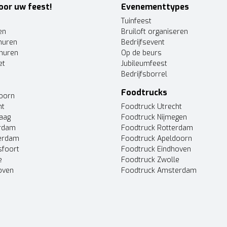
oor uw feest!
Evenementtypes
Tuinfeest
en
Bruiloft organiseren
huren
Bedrijfsevent
huren
Op de beurs
et
Jubileumfeest
Bedrijfsborrel
Foodtrucks
doorn
ht
Foodtruck Utrecht
Haag
Foodtruck Nijmegen
erdam
Foodtruck Rotterdam
terdam
Foodtruck Apeldoorn
sfoort
Foodtruck Eindhoven
e
Foodtruck Zwolle
oven
Foodtruck Amsterdam