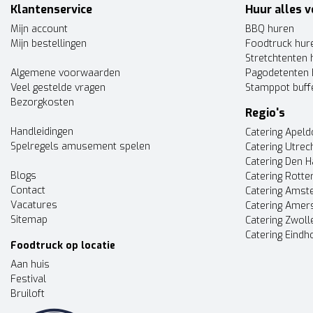
Klantenservice
Huur alles v
Mijn account
BBQ huren
Mijn bestellingen
Foodtruck hur
Stretchtenten 
Algemene voorwaarden
Pagodetenten 
Veel gestelde vragen
Stamppot buff
Bezorgkosten
Regio's
Handleidingen
Catering Apel
Spelregels amusement spelen
Catering Utrec
Catering Den 
Blogs
Catering Rott
Contact
Catering Ams
Vacatures
Catering Amer
Sitemap
Catering Zwoll
Catering Eindh
Foodtruck op locatie
Aan huis
Festival
Bruiloft