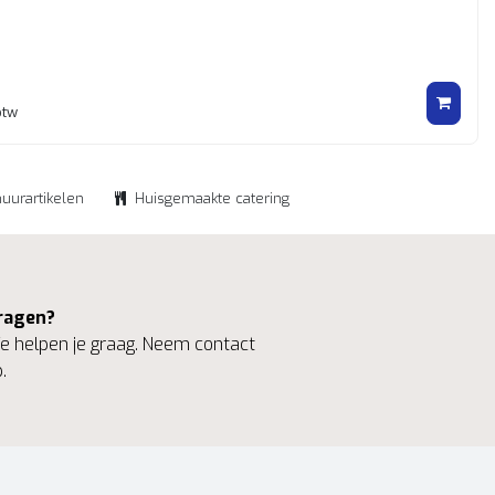
btw
huurartikelen
Huisgemaakte catering
ragen?
 helpen je graag. Neem contact
.