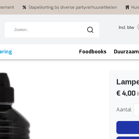
enement
Stapelkorting bij diverse partyverhuurartikelen
Hui
Incl. btw
ering
Foodbooks
Duurzaam
Lampe
€ 4,00
I
Aantal