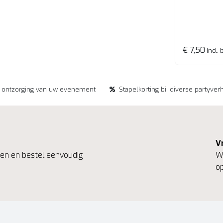
€ 7,50
Incl. 
e ontzorging van uw evenement
Stapelkorting bij diverse partyver
V
ngen en bestel eenvoudig
We
op