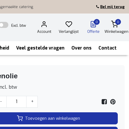
sgemaakte catering
Bel mij terug
0
0
Excl. btw
Account
Verlanglijst
Offerte
Winkelwagen
heid
Veel gestelde vragen
Over ons
Contact
nolie
ncl. btw
-
+
Toevoegen aan winkelwagen