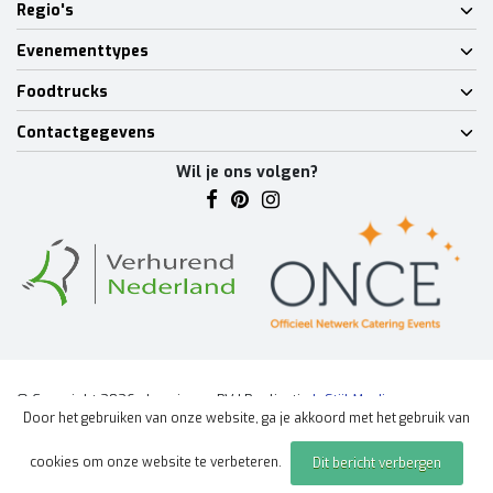
Regio's
Evenementtypes
Foodtrucks
Contactgegevens
Wil je ons volgen?
© Copyright 2026 - Lumineux BV | Realisatie
InStijl Media
Door het gebruiken van onze website, ga je akkoord met het gebruik van
Algemene voorwaarden
|
Disclaimer
|
Privacy Policy
|
Sitemap
|
cookies om onze website te verbeteren.
Dit bericht verbergen
Offerte aanvragen